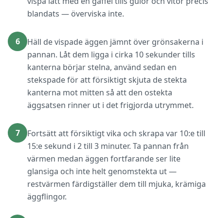
vispa lätt med en gaffel tills gulor och vitor precis
blandats — överviska inte.
6
Häll de vispade äggen jämnt över grönsakerna i
pannan. Låt dem ligga i cirka 10 sekunder tills
kanterna börjar stelna, använd sedan en
stekspade för att försiktigt skjuta de stekta
kanterna mot mitten så att den ostekta
äggsatsen rinner ut i det frigjorda utrymmet.
7
Fortsätt att försiktigt vika och skrapa var 10:e till
15:e sekund i 2 till 3 minuter. Ta pannan från
värmen medan äggen fortfarande ser lite
glansiga och inte helt genomstekta ut —
restvärmen färdigställer dem till mjuka, krämiga
äggflingor.