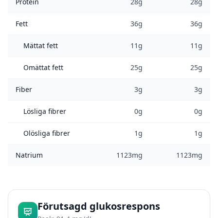
Protein
28g
28g
Fett
36g
36g
Mättat fett
11g
11g
Omättat fett
25g
25g
Fiber
3g
3g
Lösliga fibrer
0g
0g
Olösliga fibrer
1g
1g
Natrium
1123mg
1123mg
Förutsagd glukosrespons