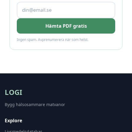
Hämta PDF gratis
Ingen spam. Avprenumerera när som helst.
LOGI
Bygg hälsosammare matvanor
Explore
Livsmedelsdatabas