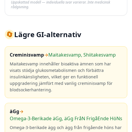
Uppskattad modell — individuella svar varierar. Inte medicinsk
rådgivning.
🔄
Lägre GI-alternativ
Creminisvamp
→
Maitakesvamp, Shiitakesvamp
Maitakesvamp innehåller bioaktiva ämnen som har
visats stödja glukosmetabolismen och förbättra
insulinkänsligheten, vilket ger en funktionell
uppgradering jämfört med vanlig creminisvamp för
blodsockerhantering.
äGg
→
Omega-3-Berikade äGg, äGg FråN FrigåEnde HöNs
Omega-3-berikade ägg och ägg från frigående höns har