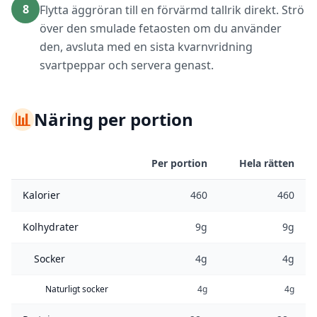
8
Flytta äggröran till en förvärmd tallrik direkt. Strö
över den smulade fetaosten om du använder
den, avsluta med en sista kvarnvridning
svartpeppar och servera genast.
📊
Näring per portion
Per portion
Hela rätten
Kalorier
460
460
Kolhydrater
9g
9g
Socker
4g
4g
Naturligt socker
4g
4g