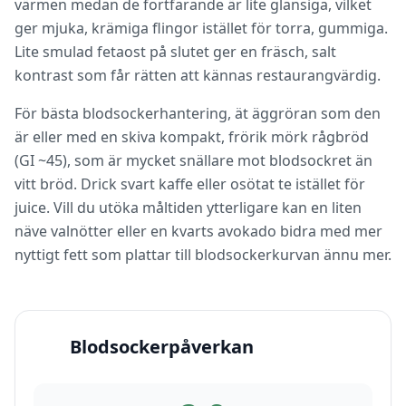
värmen medan de fortfarande är lite glansiga, vilket
ger mjuka, krämiga flingor istället för torra, gummiga.
Lite smulad fetaost på slutet ger en fräsch, salt
kontrast som får rätten att kännas restaurangvärdig.
För bästa blodsockerhantering, ät äggröran som den
är eller med en skiva kompakt, frörik mörk rågbröd
(GI ~45), som är mycket snällare mot blodsockret än
vitt bröd. Drick svart kaffe eller osötat te istället för
juice. Vill du utöka måltiden ytterligare kan en liten
näve valnötter eller en kvarts avokado bidra med mer
nyttigt fett som plattar till blodsockerkurvan ännu mer.
Blodsockerpåverkan