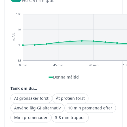
Peak: 91.4 mg/dL
100
95
mg/dL
90
85
0 min
45 min
90 min
13
Denna måltid
Tänk om du...
Ät grönsaker först
Ät protein först
Använd låg-GI alternativ
10 min promenad efter
Mini promenader
5-8 min trappor