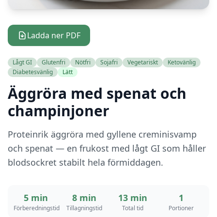
Ladda ner PDF
Lågt GI
Glutenfri
Nötfri
Sojafri
Vegetariskt
Ketovänlig
Diabetesvänlig
Lätt
Äggröra med spenat och
champinjoner
Proteinrik äggröra med gyllene creminisvamp
och spenat — en frukost med lågt GI som håller
blodsockret stabilt hela förmiddagen.
5 min
8 min
13 min
1
Förberedningstid
Tillagningstid
Total tid
Portioner