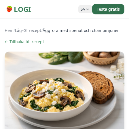
LOGI
SV
Testa gratis
Hem
/
Låg-GI recept
/
Äggröra med spenat och champinjoner
← Tillbaka till recept