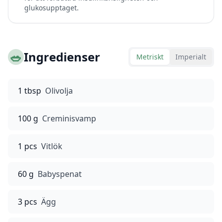
glukosupptaget.
🥗
Ingredienser
Metriskt
Imperialt
1 tbsp
Olivolja
100 g
Creminisvamp
1 pcs
Vitlök
60 g
Babyspenat
3 pcs
Ägg