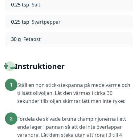
0.25 tsp
Salt
0.25 tsp
Svartpeppar
30 g
Fetaost
👨‍🍳
Instruktioner
1
Ställ en non stick-stekpanna på medelvärme och
tillsätt olivoljan. Låt den värmas i cirka 30
sekunder tills oljan skimrar lätt men inte ryker.
2
Fördela de skivade bruna champinjonerna i ett
enda lager i pannan så att de inte överlappar
varandra. Låt dem steka utan att röra i 3 till 4