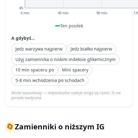
85
0 min
45 min
90 min
13
Ten posiłek
A gdybyś...
Jedz warzywa najpierw
Jedz białko najpierw
Użyj zamiennika o niskim indeksie glikemicznym
10 min spaceru po
Mini spacery
5-8 min wchodzenia po schodach
Model szacunkowy — indywidualne reakcje mogą się różnić. To nie
porada medyczna.
🔄
Zamienniki o niższym IG