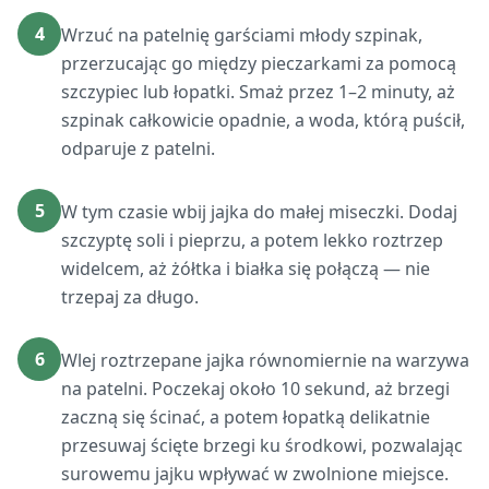
4
Wrzuć na patelnię garściami młody szpinak,
przerzucając go między pieczarkami za pomocą
szczypiec lub łopatki. Smaż przez 1–2 minuty, aż
szpinak całkowicie opadnie, a woda, którą puścił,
odparuje z patelni.
5
W tym czasie wbij jajka do małej miseczki. Dodaj
szczyptę soli i pieprzu, a potem lekko roztrzep
widelcem, aż żółtka i białka się połączą — nie
trzepaj za długo.
6
Wlej roztrzepane jajka równomiernie na warzywa
na patelni. Poczekaj około 10 sekund, aż brzegi
zaczną się ścinać, a potem łopatką delikatnie
przesuwaj ścięte brzegi ku środkowi, pozwalając
surowemu jajku wpływać w zwolnione miejsce.