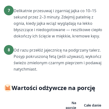
7
Delikatnie przesuwaj i zgarniaj jajka co 10–15
sekund przez 2–3 minuty. Zdejmij patelnię z
ognia, kiedy jajka wciąż wyglądają na lekko
błyszczące i niedogotowane — resztkowe ciepło
dokończy ich ścięcie w miękkie, kremowe kęsy.
8
Od razu przełóż jajecznicę na podgrzany talerz.
Posyp pokruszoną fetą (jeśli używasz), wykończ
świeżo zmielonym czarnym pieprzem i podawaj
natychmiast.
📊
Wartości odżywcze na porcję
Na
Całe danie
porcję