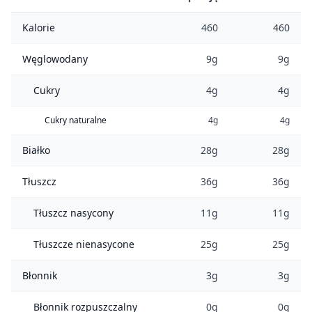
Kalorie
460
460
Węglowodany
9g
9g
Cukry
4g
4g
Cukry naturalne
4g
4g
Białko
28g
28g
Tłuszcz
36g
36g
Tłuszcz nasycony
11g
11g
Tłuszcze nienasycone
25g
25g
Błonnik
3g
3g
Błonnik rozpuszczalny
0g
0g