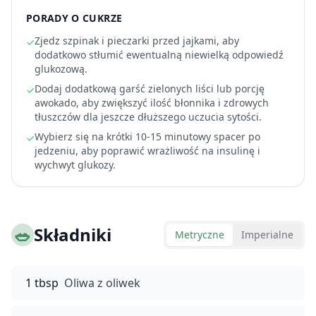
PORADY O CUKRZE
Zjedz szpinak i pieczarki przed jajkami, aby
✓
dodatkowo stłumić ewentualną niewielką odpowiedź
glukozową.
Dodaj dodatkową garść zielonych liści lub porcję
✓
awokado, aby zwiększyć ilość błonnika i zdrowych
tłuszczów dla jeszcze dłuższego uczucia sytości.
Wybierz się na krótki 10-15 minutowy spacer po
✓
jedzeniu, aby poprawić wrażliwość na insulinę i
wychwyt glukozy.
🥗
Składniki
Metryczne
Imperialne
1 tbsp
Oliwa z oliwek