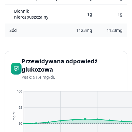
Błonnik
1g
1g
nierozpuszczalny
Sód
1123mg
1123mg
Przewidywana odpowiedź
glukozowa
Peak: 91.4 mg/dL
100
95
mg/dL
90