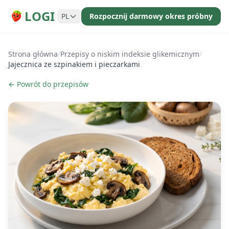
LOGI
PL
Rozpocznij darmowy okres próbny
Strona główna
/
Przepisy o niskim indeksie glikemicznym
/
Jajecznica ze szpinakiem i pieczarkami
← Powrót do przepisów