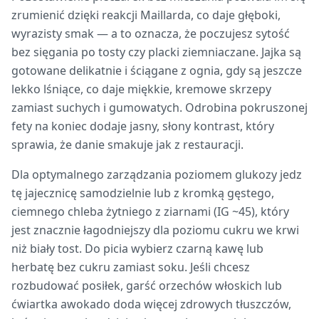
zrumienić dzięki reakcji Maillarda, co daje głęboki,
wyrazisty smak — a to oznacza, że poczujesz sytość
bez sięgania po tosty czy placki ziemniaczane. Jajka są
gotowane delikatnie i ściągane z ognia, gdy są jeszcze
lekko lśniące, co daje miękkie, kremowe skrzepy
zamiast suchych i gumowatych. Odrobina pokruszonej
fety na koniec dodaje jasny, słony kontrast, który
sprawia, że danie smakuje jak z restauracji.
Dla optymalnego zarządzania poziomem glukozy jedz
tę jajecznicę samodzielnie lub z kromką gęstego,
ciemnego chleba żytniego z ziarnami (IG ~45), który
jest znacznie łagodniejszy dla poziomu cukru we krwi
niż biały tost. Do picia wybierz czarną kawę lub
herbatę bez cukru zamiast soku. Jeśli chcesz
rozbudować posiłek, garść orzechów włoskich lub
ćwiartka awokado doda więcej zdrowych tłuszczów,