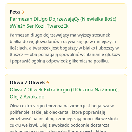
Feta
→
Parmezan DłUgo DojrzewająCy (Niewielka Ilość),
śWieżY Ser Kozi, TwarożEk
Parmezan długo dojrzewający ma wyższy stosunek
białka do węglowodanów i używa się go w mniejszych
ilościach, a twarożek jest bogatszy w białko i uboższy w
tłuszcz — oba pomagają spowolnić wchłanianie glukozy
i poprawić ogólną odpowiedź glikemiczną posiłku.
Oliwa Z Oliwek
→
Oliwa Z Oliwek Extra Virgin (TłOczona Na Zimno),
Olej Z Awokado
Oliwa extra virgin tłoczona na zimno jest bogatsza w
polifenole, takie jak oleokantal, które poprawiają
wrażliwość na insulinę i zmniejszają poposiłkowe skoki
cukru we krwi. Olej z awokado podobnie dostarcza
jednonienasyconych kwasów tłuszczowych, które