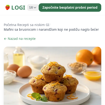
LOGI
SR
Započnite besplatni probni period
Početna
/
Recepti sa niskim GI
/
Mafini sa brusnicom i narandžom koji ne podižu naglo šećer
← Nazad na recepte