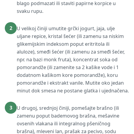
blago podmazati ili staviti papirne korpice u
svaku rupu.
2
U velikoj činiji umutite grčki jogurt, jaja, ulje
uljane repice, kristal šećer (ili zamenu sa niskim
glikemijskim indeksom poput eritritola ili
aluloze), smeđi šećer (ili zamenu za smeđi šećer,
npr. na bazi monk fruta), koncentrat soka od
pomorandže (ili zamenite sa 2 kašike vode i 1
dodatnom kašikom kore pomorandže), koru
pomorandže i ekstrakt vanile. Mutite oko jedan
minut dok smesa ne postane glatka i ujednačena.
3
U drugoj, srednjoj činiji, pomešajte brašno (ili
zamenu poput bademovog brašna, mešavine
ovsenih vlakana ili integralnog pšeničnog
brašna), mleveni lan, prašak za pecivo, sodu