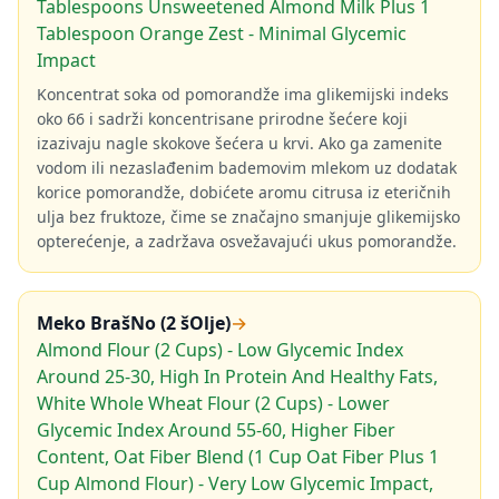
Tablespoons Unsweetened Almond Milk Plus 1
Tablespoon Orange Zest - Minimal Glycemic
Impact
Koncentrat soka od pomorandže ima glikemijski indeks
oko 66 i sadrži koncentrisane prirodne šećere koji
izazivaju nagle skokove šećera u krvi. Ako ga zamenite
vodom ili nezaslađenim bademovim mlekom uz dodatak
korice pomorandže, dobićete aromu citrusa iz eteričnih
ulja bez fruktoze, čime se značajno smanjuje glikemijsko
opterećenje, a zadržava osvežavajući ukus pomorandže.
Meko BrašNo (2 šOlje)
→
Almond Flour (2 Cups) - Low Glycemic Index
Around 25-30, High In Protein And Healthy Fats,
White Whole Wheat Flour (2 Cups) - Lower
Glycemic Index Around 55-60, Higher Fiber
Content, Oat Fiber Blend (1 Cup Oat Fiber Plus 1
Cup Almond Flour) - Very Low Glycemic Impact,