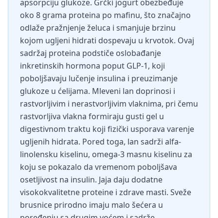
apsorpciju glukoze. Grčki jogurt obezbeđuje
oko 8 grama proteina po mafinu, što značajno
odlaže pražnjenje želuca i smanjuje brzinu
kojom ugljeni hidrati dospevaju u krvotok. Ovaj
sadržaj proteina podstiče oslobađanje
inkretinskih hormona poput GLP-1, koji
poboljšavaju lučenje insulina i preuzimanje
glukoze u ćelijama. Mleveni lan doprinosi i
rastvorljivim i nerastvorljivim vlaknima, pri čemu
rastvorljiva vlakna formiraju gusti gel u
digestivnom traktu koji fizički usporava varenje
ugljenih hidrata. Pored toga, lan sadrži alfa-
linolensku kiselinu, omega-3 masnu kiselinu za
koju se pokazalo da vremenom poboljšava
osetljivost na insulin. Jaja daju dodatne
visokokvalitetne proteine i zdrave masti. Sveže
brusnice prirodno imaju malo šećera u
poređenju sa drugim voćem i sadrže