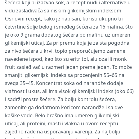
šećera koji bi izazvao sok, a recept nudi i alternative u
vidu zaslađivača sa niskim glikemijskim indeksom.
Osnovni recept, kako je napisan, koristi ukupno tri
četvrtine šolje belog i smeđeg šećera za 16 mafina, što
je oko 9 grama dodatog šećera po mafinu uz umeren
glikemijski uticaj. Za pripremu koja je zaista pogodna
za nivo šećera u krvi, toplo preporučujemo zamene
navedene ispod, kao što su eritritol, aluloza ili monk
fruit zaslađivač u razmeri jedan prema jedan. To može
smanjiti glikemijski indeks sa procenjenih 55–65 na
svega 35–45. Koncentrat soka od narandže dodaje
vlažnost i ukus, ali ima visok glikemijski indeks (oko 66)
i sadrži proste šećere. Za bolju kontrolu šećera,
zamenite ga dodatnom koricom narandže i sa dve
kašike vode. Belo brašno ima umeren glikemijski
uticaj, ali proteini, masti i vlakna u ovom receptu
zajedno rade na usporavanju varenja. Za najbolju