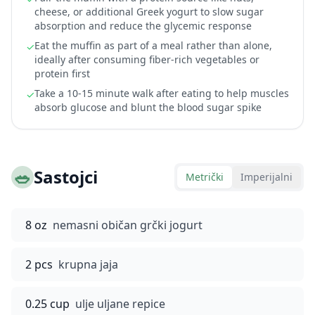
cheese, or additional Greek yogurt to slow sugar
absorption and reduce the glycemic response
Eat the muffin as part of a meal rather than alone,
✓
ideally after consuming fiber-rich vegetables or
protein first
Take a 10-15 minute walk after eating to help muscles
✓
absorb glucose and blunt the blood sugar spike
🥗
Sastojci
Metrički
Imperijalni
8 oz
nemasni običan grčki jogurt
2 pcs
krupna jaja
0.25 cup
ulje uljane repice