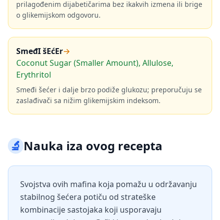
prilagođenim dijabetičarima bez ikakvih izmena ili brige
o glikemijskom odgovoru.
SmeđI šEćEr
→
Coconut Sugar (Smaller Amount), Allulose,
Erythritol
Smeđi šećer i dalje brzo podiže glukozu; preporučuju se
zaslađivači sa nižim glikemijskim indeksom.
🔬
Nauka iza ovog recepta
Svojstva ovih mafina koja pomažu u održavanju
stabilnog šećera potiču od strateške
kombinacije sastojaka koji usporavaju