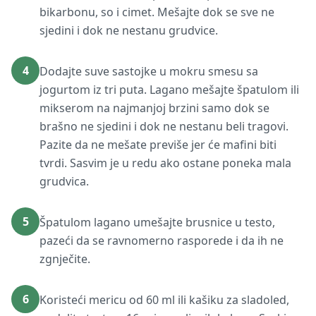
bikarbonu, so i cimet. Mešajte dok se sve ne
sjedini i dok ne nestanu grudvice.
4
Dodajte suve sastojke u mokru smesu sa
jogurtom iz tri puta. Lagano mešajte špatulom ili
mikserom na najmanjoj brzini samo dok se
brašno ne sjedini i dok ne nestanu beli tragovi.
Pazite da ne mešate previše jer će mafini biti
tvrdi. Sasvim je u redu ako ostane poneka mala
grudvica.
5
Špatulom lagano umešajte brusnice u testo,
pazeći da se ravnomerno rasporede i da ih ne
zgnječite.
6
Koristeći mericu od 60 ml ili kašiku za sladoled,