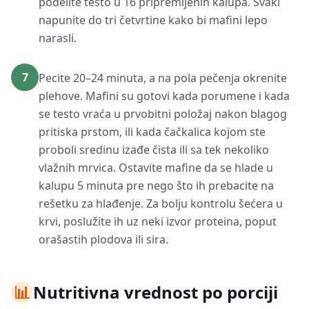
podelite testo u 16 pripremljenih kalupa. Svaki
napunite do tri četvrtine kako bi mafini lepo
narasli.
7
Pecite 20–24 minuta, a na pola pečenja okrenite
plehove. Mafini su gotovi kada porumene i kada
se testo vraća u prvobitni položaj nakon blagog
pritiska prstom, ili kada čačkalica kojom ste
proboli sredinu izađe čista ili sa tek nekoliko
vlažnih mrvica. Ostavite mafine da se hlade u
kalupu 5 minuta pre nego što ih prebacite na
rešetku za hlađenje. Za bolju kontrolu šećera u
krvi, poslužite ih uz neki izvor proteina, poput
orašastih plodova ili sira.
📊
Nutritivna vrednost po porciji