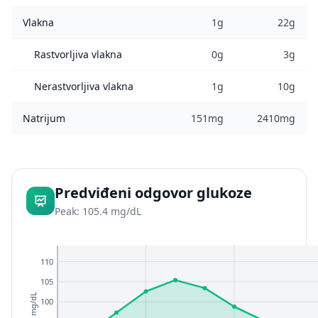
Vlakna
1g
22g
Rastvorljiva vlakna
0g
3g
Nerastvorljiva vlakna
1g
10g
Natrijum
151mg
2410mg
Predviđeni odgovor glukoze
Peak: 105.4 mg/dL
110
105
mg/dL
100