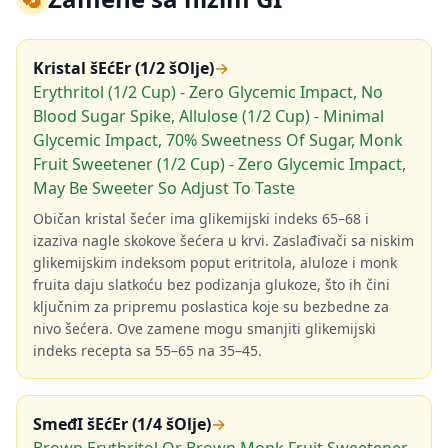
Kristal šEćEr (1/2 šOlje)
→
Erythritol (1/2 Cup) - Zero Glycemic Impact, No
Blood Sugar Spike, Allulose (1/2 Cup) - Minimal
Glycemic Impact, 70% Sweetness Of Sugar, Monk
Fruit Sweetener (1/2 Cup) - Zero Glycemic Impact,
May Be Sweeter So Adjust To Taste
Običan kristal šećer ima glikemijski indeks 65–68 i
izaziva nagle skokove šećera u krvi. Zaslađivači sa niskim
glikemijskim indeksom poput eritritola, aluloze i monk
fruita daju slatkoću bez podizanja glukoze, što ih čini
ključnim za pripremu poslastica koje su bezbedne za
nivo šećera. Ove zamene mogu smanjiti glikemijski
indeks recepta sa 55–65 na 35–45.
SmeđI šEćEr (1/4 šOlje)
→