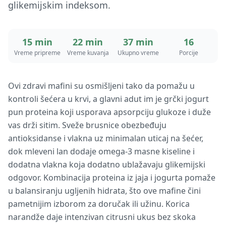
glikemijskim indeksom.
15 min
22 min
37 min
16
Vreme pripreme
Vreme kuvanja
Ukupno vreme
Porcije
Ovi zdravi mafini su osmišljeni tako da pomažu u
kontroli šećera u krvi, a glavni adut im je grčki jogurt
pun proteina koji usporava apsorpciju glukoze i duže
vas drži sitim. Sveže brusnice obezbeđuju
antioksidanse i vlakna uz minimalan uticaj na šećer,
dok mleveni lan dodaje omega-3 masne kiseline i
dodatna vlakna koja dodatno ublažavaju glikemijski
odgovor. Kombinacija proteina iz jaja i jogurta pomaže
u balansiranju ugljenih hidrata, što ove mafine čini
pametnijim izborom za doručak ili užinu. Korica
narandže daje intenzivan citrusni ukus bez skoka