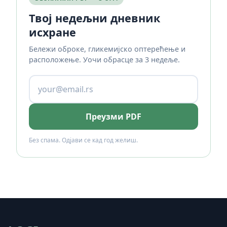
Твој недељни дневник
исхране
Бележи оброке, гликемијско оптерећење и
расположење. Уочи обрасце за 3 недеље.
Преузми PDF
Без спама. Одјави се кад год желиш.