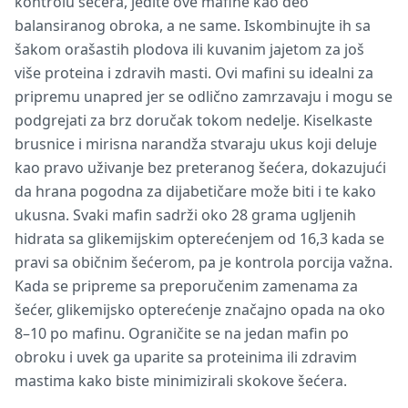
kontrolu šećera, jedite ove mafine kao deo
balansiranog obroka, a ne same. Iskombinujte ih sa
šakom orašastih plodova ili kuvanim jajetom za još
više proteina i zdravih masti. Ovi mafini su idealni za
pripremu unapred jer se odlično zamrzavaju i mogu se
podgrejati za brz doručak tokom nedelje. Kiselkaste
brusnice i mirisna narandža stvaraju ukus koji deluje
kao pravo uživanje bez preteranog šećera, dokazujući
da hrana pogodna za dijabetičare može biti i te kako
ukusna. Svaki mafin sadrži oko 28 grama ugljenih
hidrata sa glikemijskim opterećenjem od 16,3 kada se
pravi sa običnim šećerom, pa je kontrola porcija važna.
Kada se pripreme sa preporučenim zamenama za
šećer, glikemijsko opterećenje značajno opada na oko
8–10 po mafinu. Ograničite se na jedan mafin po
obroku i uvek ga uparite sa proteinima ili zdravim
mastima kako biste minimizirali skokove šećera.