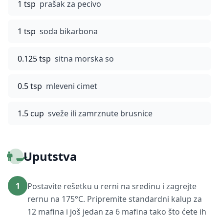
1 tsp
prašak za pecivo
1 tsp
soda bikarbona
0.125 tsp
sitna morska so
0.5 tsp
mleveni cimet
1.5 cup
sveže ili zamrznute brusnice
👨‍🍳
Uputstva
1
Postavite rešetku u rerni na sredinu i zagrejte
rernu na 175°C. Pripremite standardni kalup za
12 mafina i još jedan za 6 mafina tako što ćete ih