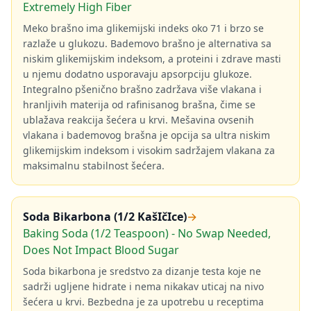
Extremely High Fiber
Meko brašno ima glikemijski indeks oko 71 i brzo se
razlaže u glukozu. Bademovo brašno je alternativa sa
niskim glikemijskim indeksom, a proteini i zdrave masti
u njemu dodatno usporavaju apsorpciju glukoze.
Integralno pšenično brašno zadržava više vlakana i
hranljivih materija od rafinisanog brašna, čime se
ublažava reakcija šećera u krvi. Mešavina ovsenih
vlakana i bademovog brašna je opcija sa ultra niskim
glikemijskim indeksom i visokim sadržajem vlakana za
maksimalnu stabilnost šećera.
Soda Bikarbona (1/2 KašIčIce)
→
Baking Soda (1/2 Teaspoon) - No Swap Needed,
Does Not Impact Blood Sugar
Soda bikarbona je sredstvo za dizanje testa koje ne
sadrži ugljene hidrate i nema nikakav uticaj na nivo
šećera u krvi. Bezbedna je za upotrebu u receptima