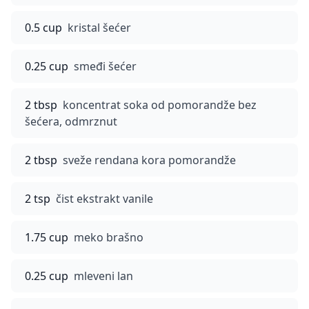
0.5 cup
kristal šećer
0.25 cup
smeđi šećer
2 tbsp
koncentrat soka od pomorandže bez
šećera, odmrznut
2 tbsp
sveže rendana kora pomorandže
2 tsp
čist ekstrakt vanile
1.75 cup
meko brašno
0.25 cup
mleveni lan