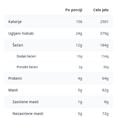
Po porciji
Celo jelo
Kalorije
156
2501
Ugljeni hidrati
24g
379g
Šećeri
12g
184g
Dodati šećeri
10g
154g
Prirodni šećeri
2g
30g
Proteini
4g
64g
Masti
5g
82g
Zasićene masti
1g
8g
Nezasićene masti
5g
72g