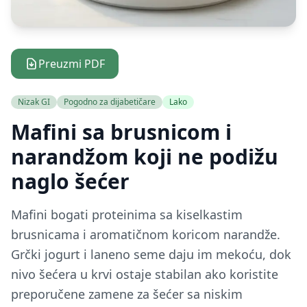
Preuzmi PDF
Nizak GI
Pogodno za dijabetičare
Lako
Mafini sa brusnicom i
narandžom koji ne podižu
naglo šećer
Mafini bogati proteinima sa kiselkastim
brusnicama i aromatičnom koricom narandže.
Grčki jogurt i laneno seme daju im mekoću, dok
nivo šećera u krvi ostaje stabilan ako koristite
preporučene zamene za šećer sa niskim