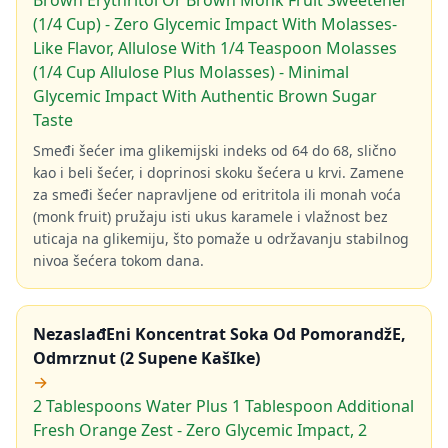
Brown Erythritol Or Brown Monk Fruit Sweetener
(1/4 Cup) - Zero Glycemic Impact With Molasses-
Like Flavor, Allulose With 1/4 Teaspoon Molasses
(1/4 Cup Allulose Plus Molasses) - Minimal
Glycemic Impact With Authentic Brown Sugar
Taste
Smeđi šećer ima glikemijski indeks od 64 do 68, slično
kao i beli šećer, i doprinosi skoku šećera u krvi. Zamene
za smeđi šećer napravljene od eritritola ili monah voća
(monk fruit) pružaju isti ukus karamele i vlažnost bez
uticaja na glikemiju, što pomaže u održavanju stabilnog
nivoa šećera tokom dana.
NezaslađEni Koncentrat Soka Od PomorandžE,
Odmrznut (2 Supene KašIke)
→
2 Tablespoons Water Plus 1 Tablespoon Additional
Fresh Orange Zest - Zero Glycemic Impact, 2