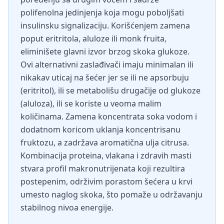
polifenolna jedinjenja koja mogu poboljšati
insulinsku signalizaciju. Korišćenjem zamena
poput eritritola, aluloze ili monk fruita,
eliminišete glavni izvor brzog skoka glukoze.
Ovi alternativni zaslađivači imaju minimalan ili
nikakav uticaj na šećer jer se ili ne apsorbuju
(eritritol), ili se metabolišu drugačije od glukoze
(aluloza), ili se koriste u veoma malim
količinama. Zamena koncentrata soka vodom i
dodatnom koricom uklanja koncentrisanu
fruktozu, a zadržava aromatična ulja citrusa.
Kombinacija proteina, vlakana i zdravih masti
stvara profil makronutrijenata koji rezultira
postepenim, održivim porastom šećera u krvi
umesto naglog skoka, što pomaže u održavanju
stabilnog nivoa energije.