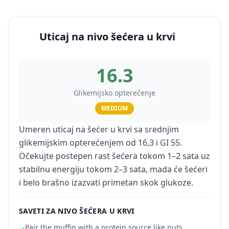
Uticaj na nivo šećera u krvi
16.3
Glikemijsko opterećenje
MEDIUM
Umeren uticaj na šećer u krvi sa srednjim
glikemijskim opterećenjem od 16,3 i GI 55.
Očekujte postepen rast šećera tokom 1–2 sata uz
stabilnu energiju tokom 2–3 sata, mada će šećeri
i belo brašno izazvati primetan skok glukoze.
SAVETI ZA NIVO ŠEĆERA U KRVI
Pair the muffin with a protein source like nuts,
✓