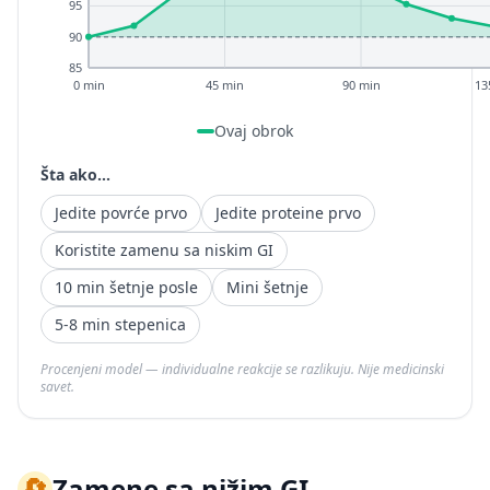
95
90
85
0 min
45 min
90 min
13
Ovaj obrok
Šta ako...
Jedite povrće prvo
Jedite proteine prvo
Koristite zamenu sa niskim GI
10 min šetnje posle
Mini šetnje
5-8 min stepenica
Procenjeni model — individualne reakcije se razlikuju. Nije medicinski
savet.
🔄
Zamene sa nižim GI