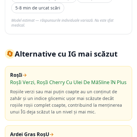
5-8 min de urcat scări
Model estimat — răspunsurile individuale variază. Nu este sfat
medical.
🔄
Alternative cu IG mai scăzut
RoșIi
→
RoșIi Verzi, RoșIi Cherry Cu Ulei De MăSline îN Plus
Roșiile verzi sau mai puțin coapte au un conținut de
zahăr și un indice glicemic ușor mai scăzute decât
roșiile roșii complet coapte, contribuind la menținerea
unui ÎG deja scăzut la un nivel și mai mic.
Ardei Gras RoșU
→