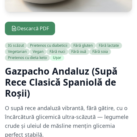
Descarcă PDF
IG scăzut
Prietenos cu diabeticii
Fără gluten
Fără lactate
Vegetarian
Vegan
Fără nuci
Fără ouă
Fără soia
Prietenos cu dieta keto
Ușor
Gazpacho Andaluz (Supă
Rece Clasică Spaniolă de
Roșii)
O supă rece andaluză vibrantă, fără gătire, cu o
încărcătură glicemică ultra-scăzută — legumele
crude și uleiul de măsline mențin glicemia
perfect stabilă.