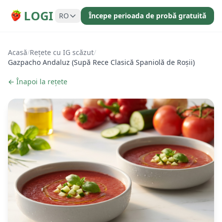
LOGI
RO
Începe perioada de probă gratuită
Acasă
/
Rețete cu IG scăzut
/
Gazpacho Andaluz (Supă Rece Clasică Spaniolă de Roșii)
← Înapoi la rețete