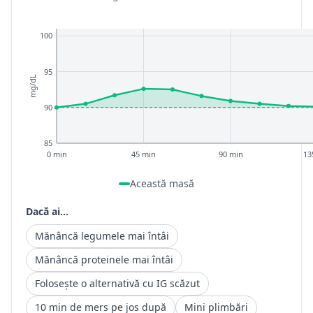
100
95
mg/dL
90
85
0 min
45 min
90 min
13
Această masă
Dacă ai...
Mănâncă legumele mai întâi
Mănâncă proteinele mai întâi
Folosește o alternativă cu IG scăzut
10 min de mers pe jos după
Mini plimbări