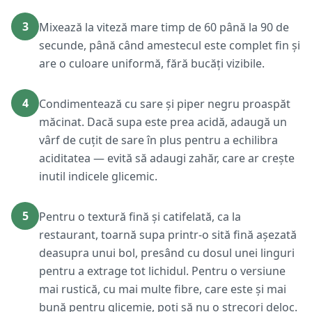
3
Mixează la viteză mare timp de 60 până la 90 de
secunde, până când amestecul este complet fin și
are o culoare uniformă, fără bucăți vizibile.
4
Condimentează cu sare și piper negru proaspăt
măcinat. Dacă supa este prea acidă, adaugă un
vârf de cuțit de sare în plus pentru a echilibra
aciditatea — evită să adaugi zahăr, care ar crește
inutil indicele glicemic.
5
Pentru o textură fină și catifelată, ca la
restaurant, toarnă supa printr-o sită fină așezată
deasupra unui bol, presând cu dosul unei linguri
pentru a extrage tot lichidul. Pentru o versiune
mai rustică, cu mai multe fibre, care este și mai
bună pentru glicemie, poți să nu o strecori deloc.