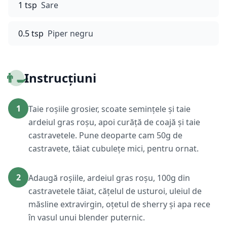
1 tsp
Sare
0.5 tsp
Piper negru
👨‍🍳
Instrucțiuni
1
Taie roșiile grosier, scoate semințele și taie
ardeiul gras roșu, apoi curăță de coajă și taie
castravetele. Pune deoparte cam 50g de
castravete, tăiat cubulețe mici, pentru ornat.
2
Adaugă roșiile, ardeiul gras roșu, 100g din
castravetele tăiat, cățelul de usturoi, uleiul de
măsline extravirgin, oțetul de sherry și apa rece
în vasul unui blender puternic.