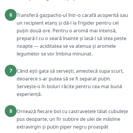
6
Transferă gazpacho-ul într-o carafă acoperită sau
un recipient etanș și dă-l la frigider pentru cel
puțin două ore. Pentru o aromă mai intensă,
prepară-l cu o seară înainte și lasă-l să stea peste
noapte — aciditatea se va atenua și aromele
legumelor se vor îmbina minunat.
7
Când ești gata să servești, amestecă supa scurt,
deoarece s-ar putea să se fi separat puțin.
Servește-o în boluri răcite pentru cea mai bună
experiență.
8
Ornează fiecare bol cu castravetele tăiat cubulețe
pus deoparte, un fir subțire de ulei de măsline
extravirgin și puțin piper negru proaspăt