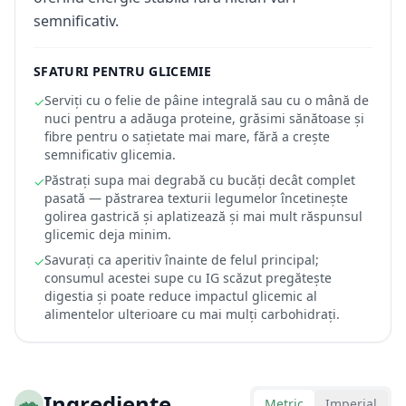
semnificativ.
SFATURI PENTRU GLICEMIE
Serviți cu o felie de pâine integrală sau cu o mână de
✓
nuci pentru a adăuga proteine, grăsimi sănătoase și
fibre pentru o sațietate mai mare, fără a crește
semnificativ glicemia.
Păstrați supa mai degrabă cu bucăți decât complet
✓
pasată — păstrarea texturii legumelor încetinește
golirea gastrică și aplatizează și mai mult răspunsul
glicemic deja minim.
Savurați ca aperitiv înainte de felul principal;
✓
consumul acestei supe cu IG scăzut pregătește
digestia și poate reduce impactul glicemic al
alimentelor ulterioare cu mai mulți carbohidrați.
🥗
Ingrediente
Metric
Imperial