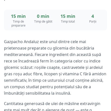
15 min
0 min
15 min
4
Timp de
Timp de gătit
Timp total
Porții
preparare
Gazpacho Andaluz este unul dintre cele mai
prietenoase preparate cu glicemia din bucătăria
mediteraneană. Fiecare ingredient din această supă
rece se încadrează ferm în categoria celor cu indice
glicemic scăzut: roșiile coapte, castravetele și ardeiul
gras roșu aduc fibre, licopen și vitamina C fără amidon
semnificativ, în timp ce usturoiul crud conține alicină,
un compus studiat pentru potențialul său de a
îmbunătăți sensibilitatea la insulină.
Cantitatea generoasă de ulei de măsline extravirgin
este mai mult decât o alegere de gust — este o