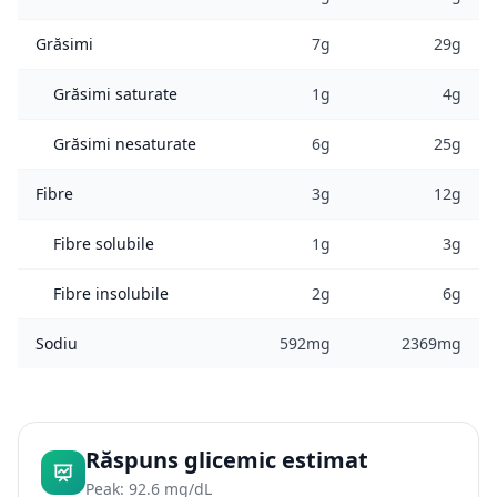
Grăsimi
7g
29g
Grăsimi saturate
1g
4g
Grăsimi nesaturate
6g
25g
Fibre
3g
12g
Fibre solubile
1g
3g
Fibre insolubile
2g
6g
Sodiu
592mg
2369mg
Răspuns glicemic estimat
Peak: 92.6 mg/dL