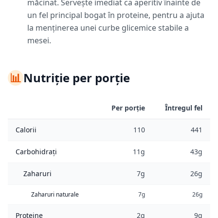
măcinat. Servește imediat ca aperitiv înainte de
un fel principal bogat în proteine, pentru a ajuta
la menținerea unei curbe glicemice stabile a
mesei.
📊
Nutriție per porție
Per porție
Întregul fel
Calorii
110
441
Carbohidrați
11g
43g
Zaharuri
7g
26g
Zaharuri naturale
7g
26g
Proteine
2g
9g