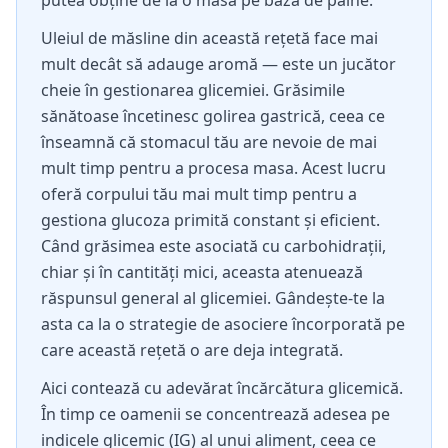
putea obține de la o masă pe bază de pâine.
Uleiul de măsline din această rețetă face mai
mult decât să adauge aromă — este un jucător
cheie în gestionarea glicemiei. Grăsimile
sănătoase încetinesc golirea gastrică, ceea ce
înseamnă că stomacul tău are nevoie de mai
mult timp pentru a procesa masa. Acest lucru
oferă corpului tău mai mult timp pentru a
gestiona glucoza primită constant și eficient.
Când grăsimea este asociată cu carbohidrații,
chiar și în cantități mici, aceasta atenuează
răspunsul general al glicemiei. Gândește-te la
asta ca la o strategie de asociere încorporată pe
care această rețetă o are deja integrată.
Aici contează cu adevărat încărcătura glicemică.
În timp ce oamenii se concentrează adesea pe
indicele glicemic (IG) al unui aliment, ceea ce