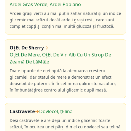
Ardei Gras Verde, Ardei Poblano
Ardeii grași verzi au mai puțin zahăr natural și un indice
glicemic mai scăzut decât ardeii grași roșii, care sunt
complet copți și conțin mai multă glucoză și fructoză.
OțEt De Sherry
→
OțEt De Mere, OțEt De Vin Alb Cu Un Strop De
Zeamă De LăMâIe
Toate tipurile de oțet ajută la atenuarea creșterii
glicemiei, dar oțetul de mere a demonstrat un efect
deosebit de puternic în încetinirea golirii stomacului și
în îmbunătățirea controlului glicemic după masă.
Castravete
→
Dovlecel, țElină
Deși castravetele are deja un indice glicemic foarte
scăzut, înlocuirea unei părți din el cu dovlecel sau țelină