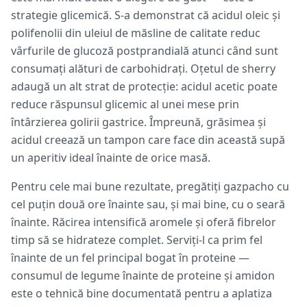
strategie glicemică. S-a demonstrat că acidul oleic și
polifenolii din uleiul de măsline de calitate reduc
vârfurile de glucoză postprandială atunci când sunt
consumați alături de carbohidrați. Oțetul de sherry
adaugă un alt strat de protecție: acidul acetic poate
reduce răspunsul glicemic al unei mese prin
întârzierea golirii gastrice. Împreună, grăsimea și
acidul creează un tampon care face din această supă
un aperitiv ideal înainte de orice masă.
Pentru cele mai bune rezultate, pregătiți gazpacho cu
cel puțin două ore înainte sau, și mai bine, cu o seară
înainte. Răcirea intensifică aromele și oferă fibrelor
timp să se hidrateze complet. Serviți-l ca prim fel
înainte de un fel principal bogat în proteine —
consumul de legume înainte de proteine și amidon
este o tehnică bine documentată pentru a aplatiza