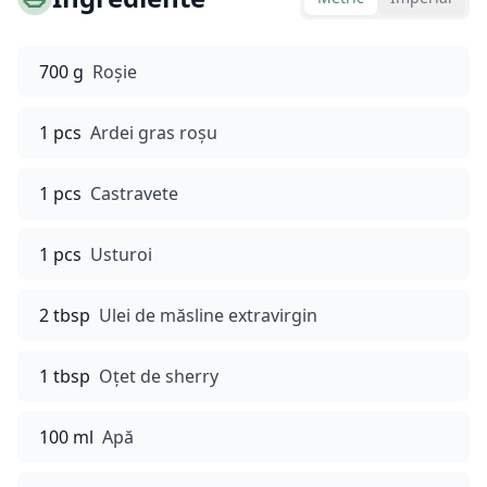
700 g
Roșie
1 pcs
Ardei gras roșu
1 pcs
Castravete
1 pcs
Usturoi
2 tbsp
Ulei de măsline extravirgin
1 tbsp
Oțet de sherry
100 ml
Apă