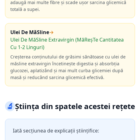
adaugă mai multe fibre și scade ușor sarcina glicemică
totală a supei.
Ulei De MăSline
→
Ulei De MăSline Extravirgin (MăReșTe Cantitatea
Cu 1-2 Linguri)
Creșterea conținutului de grăsimi sănătoase cu ulei de
măsline extravirgin încetinește digestia și absorbția
glucozei, aplatizând și mai mult curba glicemiei după
masă și reducând sarcina glicemică efectivă.
🔬
Știința din spatele acestei rețete
Iată secțiunea de explicații științifice: