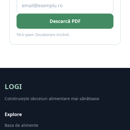
Descarcă PDF
Fără spam. Dezabonare oricând.
LOGI
Construiește obiceiuri alimentare mai sănătoase
Explore
Baza de alimente