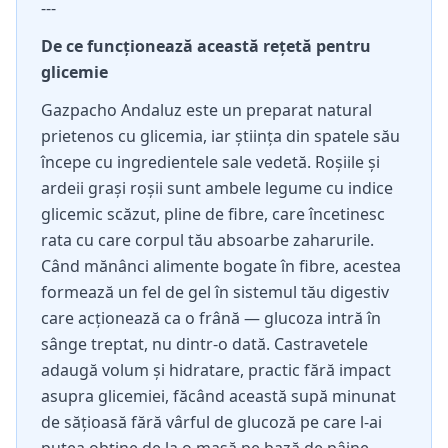
---
De ce funcționează această rețetă pentru
glicemie
Gazpacho Andaluz este un preparat natural
prietenos cu glicemia, iar știința din spatele său
începe cu ingredientele sale vedetă. Roșiile și
ardeii grași roșii sunt ambele legume cu indice
glicemic scăzut, pline de fibre, care încetinesc
rata cu care corpul tău absoarbe zaharurile.
Când mănânci alimente bogate în fibre, acestea
formează un fel de gel în sistemul tău digestiv
care acționează ca o frână — glucoza intră în
sânge treptat, nu dintr-o dată. Castravetele
adaugă volum și hidratare, practic fără impact
asupra glicemiei, făcând această supă minunat
de sățioasă fără vârful de glucoză pe care l-ai