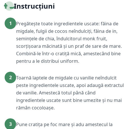
👨‍🍳
Instrucțiuni
1
Pregătește toate ingredientele uscate: făina de
migdale, fulgii de cocos neîndulciți, făina de in,
semințele de chia, îndulcitorul monk fruit,
scorțișoara măcinată și un praf de sare de mare.
Combină-le într-o cratiță mică, amestecând bine
pentru a le distribui uniform.
2
Toarnă laptele de migdale cu vanilie neîndulcit
peste ingredientele uscate, apoi adaugă extractul
de vanilie. Amestecă totul până când
ingredientele uscate sunt bine umezite și nu mai
rămân cocoloașe.
3
Pune cratița pe foc mare și adu amestecul la