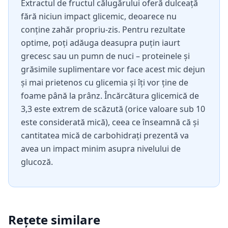
Extractul de fructul călugărului oferă dulceață
fără niciun impact glicemic, deoarece nu
conține zahăr propriu-zis. Pentru rezultate
optime, poți adăuga deasupra puțin iaurt
grecesc sau un pumn de nuci – proteinele și
grăsimile suplimentare vor face acest mic dejun
și mai prietenos cu glicemia și îți vor ține de
foame până la prânz. Încărcătura glicemică de
3,3 este extrem de scăzută (orice valoare sub 10
este considerată mică), ceea ce înseamnă că și
cantitatea mică de carbohidrați prezentă va
avea un impact minim asupra nivelului de
glucoză.
Rețete similare