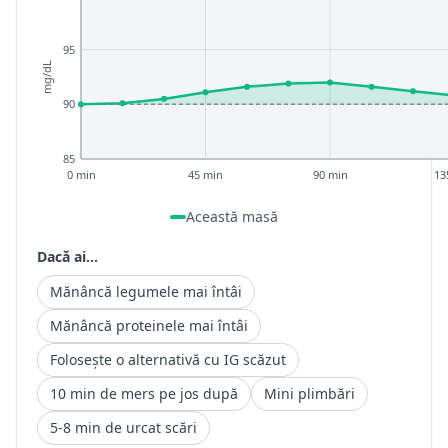
95
mg/dL
90
85
0 min
45 min
90 min
13
Această masă
Dacă ai...
Mănâncă legumele mai întâi
Mănâncă proteinele mai întâi
Folosește o alternativă cu IG scăzut
10 min de mers pe jos după
Mini plimbări
5-8 min de urcat scări