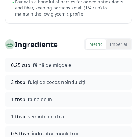
Pair with a handful of berries for added antioxidants
✓
and fiber, keeping portions small (1/4 cup) to
maintain the low glycemic profile
🥗
Ingrediente
Metric
Imperial
0.25 cup
făină de migdale
2 tbsp
fulgi de cocos neîndulciți
1 tbsp
făină de in
1 tbsp
semințe de chia
0.5 tbsp
îndulcitor monk fruit