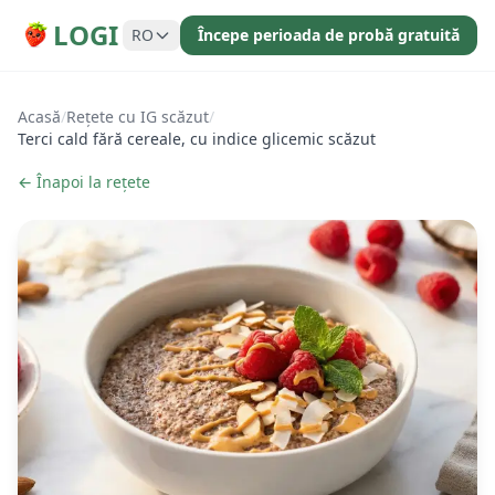
LOGI
RO
Începe perioada de probă gratuită
Acasă
/
Rețete cu IG scăzut
/
Terci cald fără cereale, cu indice glicemic scăzut
← Înapoi la rețete