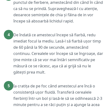
punctul de fierbere, amestecând din când în când
ca să nu se prindă. Supraveghează-l cu atenție,
deoarece semințele de chia și făina de in vor
începe să absoarbă lichidul rapid.
4
De îndată ce amestecul începe să fiarbă, redu
imediat focul la mediu. Lasă-l să fiarbă ușor timp
de 60 până la 90 de secunde, amestecând
continuu. Cerealele vor începe să se îngroașe, dar
ține minte că se vor mai întări semnificativ pe
măsură ce se răcesc, așa că ai grijă să nu le
gătești prea mult.
5
Ia cratița de pe foc când amestecul are încă o
consistență ușor fluidă. Transferă cerealele
fierbinți într-un bol și lasă-le să se odihnească 2-3
minute pentru a se răci puțin și a ajunge la acea