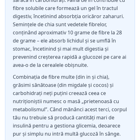
săracă în carbohidrați. Făina de in contribuie cu
fibre solubile care formează un gel în tractul
digestiv, încetinind absorbția oricăror zaharuri.
Semințele de chia sunt vedetele fibrelor,
conținând aproximativ 10 grame de fibre la 28
de grame – ele absorb lichidul și se umflă în
stomac, încetinind și mai mult digestia și
prevenind creșterea rapidă a glucozei pe care ai
avea-o de la cerealele obișnuite.
Combinația de fibre multe (din in și chia),
grăsimi sănătoase (din migdale și cocos) și
carbohidrați neți puțini creează ceea ce
nutriționiștii numesc o masă „prietenoasă cu
metabolismul”. Când mănânci acest terci, corpul
tău nu trebuie să producă cantități mari de
insulină pentru a gestiona glicemia, deoarece
pur și simplu nu intră multă glucoză în sânge.