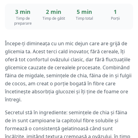
3 min
2 min
5 min
1
Timp de
Timp de gătit
Timp total
Porții
preparare
Începe-ți dimineața cu un mic dejun care are grijă de
glicemia ta. Acest terci cald inovator, fără cereale, îți
oferă tot confortul ovăzului clasic, dar fără fluctuațiile
glicemice cauzate de cerealele procesate. Combinând
făina de migdale, semințele de chia, făina de in și fulgii
de cocos, am creat o porție bogată în fibre care
încetinește absorbția glucozei și îți ține de foame ore
întregi.
Secretul stă în ingrediente: semințele de chia și făina
de in sunt campioane la capitolul fibre solubile și
formează o consistență gelatinoasă când sunt
încălzite, imitând textura cremoasă a ovăzului, în timp