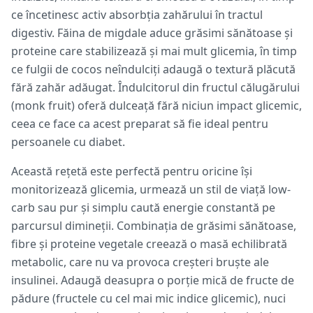
ce încetinesc activ absorbția zahărului în tractul
digestiv. Făina de migdale aduce grăsimi sănătoase și
proteine care stabilizează și mai mult glicemia, în timp
ce fulgii de cocos neîndulciți adaugă o textură plăcută
fără zahăr adăugat. Îndulcitorul din fructul călugărului
(monk fruit) oferă dulceață fără niciun impact glicemic,
ceea ce face ca acest preparat să fie ideal pentru
persoanele cu diabet.
Această rețetă este perfectă pentru oricine își
monitorizează glicemia, urmează un stil de viață low-
carb sau pur și simplu caută energie constantă pe
parcursul dimineții. Combinația de grăsimi sănătoase,
fibre și proteine vegetale creează o masă echilibrată
metabolic, care nu va provoca creșteri bruște ale
insulinei. Adaugă deasupra o porție mică de fructe de
pădure (fructele cu cel mai mic indice glicemic), nuci