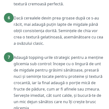
textură cremoasă perfectă.
6
Dacă cerealele devin prea groase după ce s-au
răcit, mai adaugă puțin lapte de migdale până
obții consistența dorită. Semințele de chia vor
crea o textură gelatinoasă, asemănătoare cu cea
a ovăzului clasic.
7
Adaugă topping-urile strategic pentru a menține
glicemia sub control: începe cu o lingură de unt
de migdale pentru grăsimi sănătoase, presară
nuci și semințe tocate pentru proteine și textură
crocantă, iar la final adaugă o porție mică de
fructe de pădure, cum ar fi afinele sau zmeura.
Servește imediat, cât sunt calde, și bucură-te de
un mic dejun sănătos care nu îți crește brusc
glicemia.