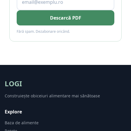
Descarcă PDF
Fără spam. Dezabonare oricând.
LOGI
Construiește obiceiuri alimentare mai sănătoase
Explore
Baza de alimente
Rețete