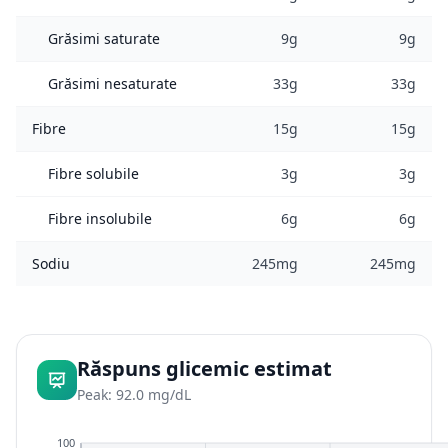
Grăsimi saturate
9g
9g
Grăsimi nesaturate
33g
33g
Fibre
15g
15g
Fibre solubile
3g
3g
Fibre insolubile
6g
6g
Sodiu
245mg
245mg
Răspuns glicemic estimat
Peak: 92.0 mg/dL
100