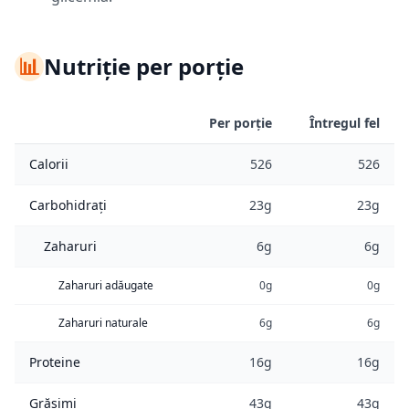
📊
Nutriție per porție
Per porție
Întregul fel
Calorii
526
526
Carbohidrați
23g
23g
Zaharuri
6g
6g
Zaharuri adăugate
0g
0g
Zaharuri naturale
6g
6g
Proteine
16g
16g
Grăsimi
43g
43g