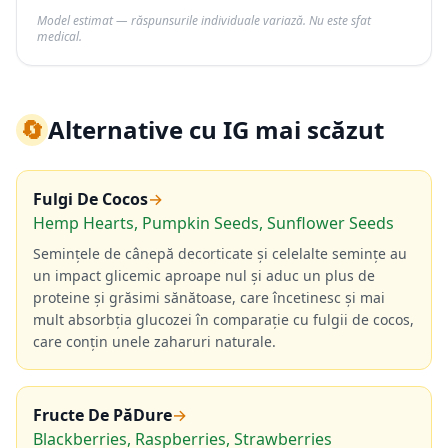
Model estimat — răspunsurile individuale variază. Nu este sfat
medical.
🔄
Alternative cu IG mai scăzut
Fulgi De Cocos
→
Hemp Hearts, Pumpkin Seeds, Sunflower Seeds
Semințele de cânepă decorticate și celelalte semințe au
un impact glicemic aproape nul și aduc un plus de
proteine și grăsimi sănătoase, care încetinesc și mai
mult absorbția glucozei în comparație cu fulgii de cocos,
care conțin unele zaharuri naturale.
Fructe De PăDure
→
Blackberries, Raspberries, Strawberries