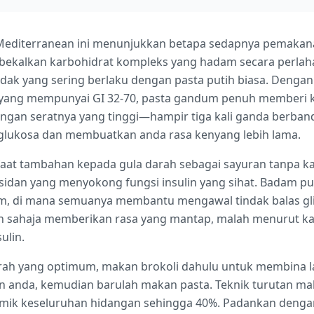
Mediterranean ini menunjukkan betapa sedapnya pemakana
kalkan karbohidrat kompleks yang hadam secara perlaha
ak yang sering berlaku dengan pasta putih biasa. Dengan i
 yang mempunyai GI 32-70, pasta gandum penuh memberi k
ngan seratnya yang tinggi—hampir tiga kali ganda berban
lukosa dan membuatkan anda rasa kenyang lebih lama.
aat tambahan kepada gula darah sebagai sayuran tanpa ka
ksidan yang menyokong fungsi insulin yang sihat. Badam 
m, di mana semuanya membantu mengawal tindak balas gli
n sahaja memberikan rasa yang mantap, malah menurut kaji
ulin.
ah yang optimum, makan brokoli dahulu untuk membina la
 anda, kemudian barulah makan pasta. Teknik turutan ma
mik keseluruhan hidangan sehingga 40%. Padankan dengan