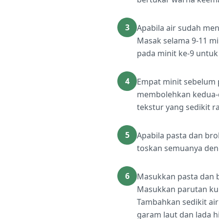
3
Apabila air sudah me
Masak selama 9-11 min
pada minit ke-9 untu
4
Empat minit sebelum p
membolehkan kedua-du
tekstur yang sedikit 
5
Apabila pasta dan br
toskan semuanya den
6
Masukkan pasta dan br
Masukkan parutan kul
Tambahkan sedikit ai
garam laut dan lada h