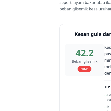
seperti ayam bakar atau i
beban glisemik keseluruha
Kesan gula da
Kes
42.2
pas
min
Beban glisemik
mel
HIGH
den
TIP
Ea
✓
ca
Ke
✓