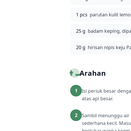
1 pcs
parutan kulit lem
25 g
badam keping, di
20 g
hirisan nipis keju 
👨‍🍳
Arahan
1
Isi periuk besar denga
atas api besar.
2
Sambil menunggu air p
sederhana kecil. Masu
bertukar warna keemasa