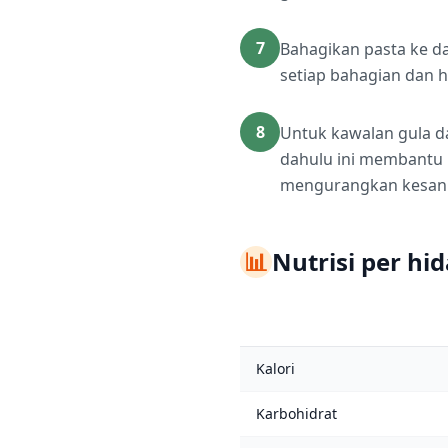
7
Bahagikan pasta ke d
setiap bahagian dan 
8
Untuk kawalan gula d
dahulu ini membantu 
mengurangkan kesan 
📊
Nutrisi per hi
Kalori
Karbohidrat