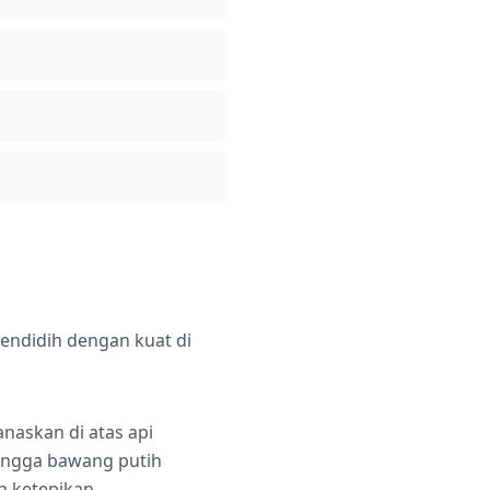
 mendidih dengan kuat di
naskan di atas api
hingga bawang putih
n ketepikan.