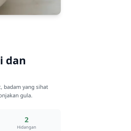
i dan
t, badam yang sihat
onjakan gula.
2
Hidangan