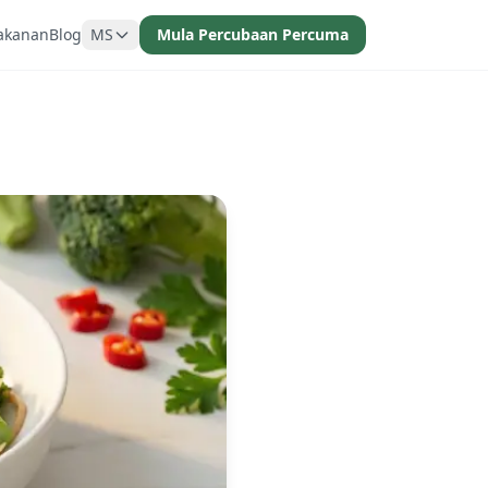
akanan
Blog
MS
Mula Percubaan Percuma