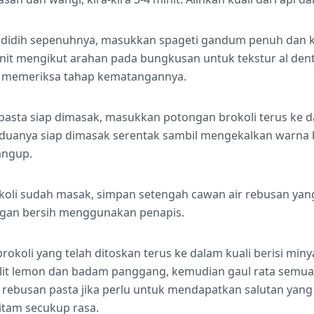
ndidih sepenuhnya, masukkan spageti gandum penuh dan k
it mengikut arahan pada bungkusan untuk tekstur al dente
k memeriksa tahap kematangannya.
asta siap dimasak, masukkan potongan brokoli terus ke da
anya siap dimasak serentak sambil mengekalkan warna b
rangup.
okoli sudah masak, simpan setengah cawan air rebusan yan
gan bersih menggunakan penapis.
okoli yang telah ditoskan terus ke dalam kuali berisi min
it lemon dan badam panggang, kemudian gaul rata semua
r rebusan pasta jika perlu untuk mendapatkan salutan yan
itam secukup rasa.