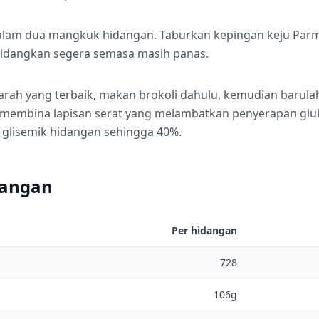
alam dua mangkuk hidangan. Taburkan kepingan keju Parm
hidangkan segera semasa masih panas.
arah yang terbaik, makan brokoli dahulu, kemudian barula
membina lapisan serat yang melambatkan penyerapan glu
glisemik hidangan sehingga 40%.
dangan
Per hidangan
728
106g