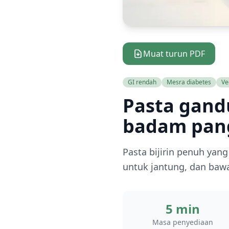
Muat turun PDF
GI rendah
Mesra diabetes
Ve
Pasta gand
badam pan
Pasta bijirin penuh yan
untuk jantung, dan baw
5 min
Masa penyediaan