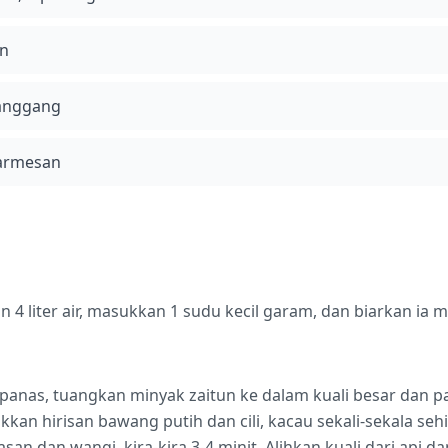
on
panggang
Parmesan
n 4 liter air, masukkan 1 sudu kecil garam, dan biarkan ia
anas, tuangkan minyak zaitun ke dalam kuali besar dan pa
kkan hirisan bawang putih dan cili, kacau sekali-sekala se
n dan wangi, kira-kira 3-4 minit. Alihkan kuali dari api da