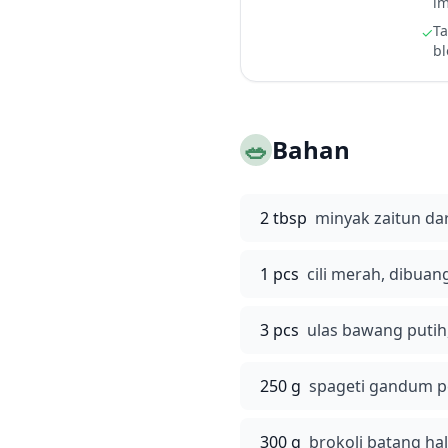
im
Ta
✓
bl
🥗
Bahan
2 tbsp
minyak zaitun da
1 pcs
cili merah, dibuang
3 pcs
ulas bawang putih, 
250 g
spageti gandum 
300 g
brokoli batang hal