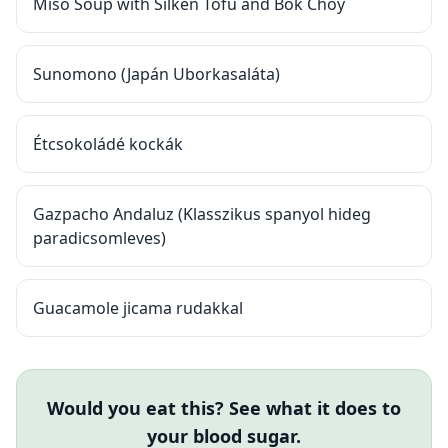
Miso Soup with Silken Tofu and Bok Choy
Sunomono (Japán Uborkasaláta)
Étcsokoládé kockák
Gazpacho Andaluz (Klasszikus spanyol hideg
paradicsomleves)
Guacamole jicama rudakkal
Would you eat this? See what it does to
your blood sugar.