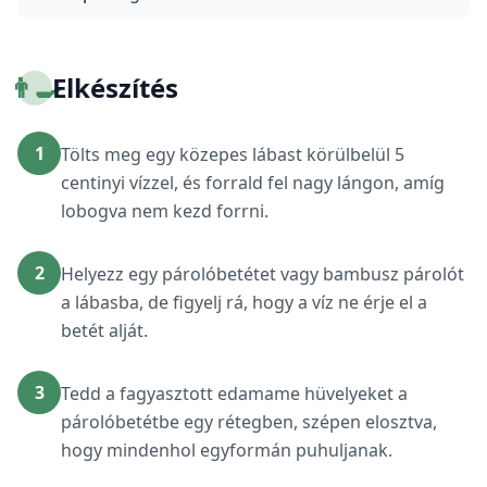
👨‍🍳
Elkészítés
1
Tölts meg egy közepes lábast körülbelül 5
centinyi vízzel, és forrald fel nagy lángon, amíg
lobogva nem kezd forrni.
2
Helyezz egy párolóbetétet vagy bambusz párolót
a lábasba, de figyelj rá, hogy a víz ne érje el a
betét alját.
3
Tedd a fagyasztott edamame hüvelyeket a
párolóbetétbe egy rétegben, szépen elosztva,
hogy mindenhol egyformán puhuljanak.