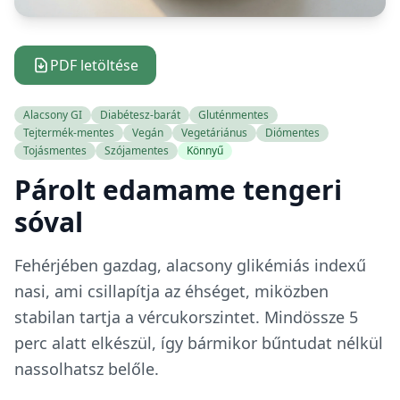
PDF letöltése
Alacsony GI
Diabétesz-barát
Gluténmentes
Tejtermék-mentes
Vegán
Vegetáriánus
Diómentes
Tojásmentes
Szójamentes
Könnyű
Párolt edamame tengeri
sóval
Fehérjében gazdag, alacsony glikémiás indexű
nasi, ami csillapítja az éhséget, miközben
stabilan tartja a vércukorszintet. Mindössze 5
perc alatt elkészül, így bármikor bűntudat nélkül
nassolhatsz belőle.