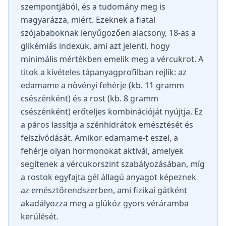
szempontjából, és a tudomány meg is
magyarázza, miért. Ezeknek a fiatal
szójababoknak lenyűgözően alacsony, 18-as a
glikémiás indexük, ami azt jelenti, hogy
minimális mértékben emelik meg a vércukrot. A
titok a kivételes tápanyagprofilban rejlik: az
edamame a növényi fehérje (kb. 11 gramm
csészénként) és a rost (kb. 8 gramm
csészénként) erőteljes kombinációját nyújtja. Ez
a páros lassítja a szénhidrátok emésztését és
felszívódását. Amikor edamame-t eszel, a
fehérje olyan hormonokat aktivál, amelyek
segítenek a vércukorszint szabályozásában, míg
a rostok egyfajta gél állagú anyagot képeznek
az emésztőrendszerben, ami fizikai gátként
akadályozza meg a glükóz gyors véráramba
kerülését.