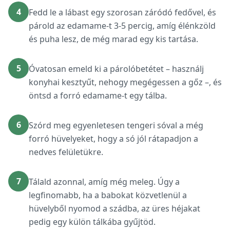
4
Fedd le a lábast egy szorosan záródó fedővel, és
párold az edamame-t 3-5 percig, amíg élénkzöld
és puha lesz, de még marad egy kis tartása.
5
Óvatosan emeld ki a párolóbetétet – használj
konyhai kesztyűt, nehogy megégessen a gőz –, és
öntsd a forró edamame-t egy tálba.
6
Szórd meg egyenletesen tengeri sóval a még
forró hüvelyeket, hogy a só jól rátapadjon a
nedves felületükre.
7
Tálald azonnal, amíg még meleg. Úgy a
legfinomabb, ha a babokat közvetlenül a
hüvelyből nyomod a szádba, az üres héjakat
pedig egy külön tálkába gyűjtöd.