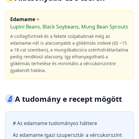
Edamame
→
Lupini Beans, Black Soybeans, Mung Bean Sprouts
A csillagfürtnek és a fekete szójababnak még az
edamame-nél is alacsonyabb a glikémiás indexe (GI ~15
a 18-cal szemben), a mungóbabcsíra szénhidráttartalma
pedig rendkívül alacsony, így elhanyagolható a
glikémiás terhelése és minimális a vércukorszintre
gyakorolt hatása.
🔬
A tudomány e recept mögött
# Az edamame tudományos háttere
Az edamame igazi szupersztár a vércukorszint