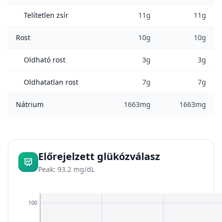
Telítetlen zsír
11g
11g
Rost
10g
10g
Oldható rost
3g
3g
Oldhatatlan rost
7g
7g
Nátrium
1663mg
1663mg
Előrejelzett glükózválasz
Peak: 93.2 mg/dL
100