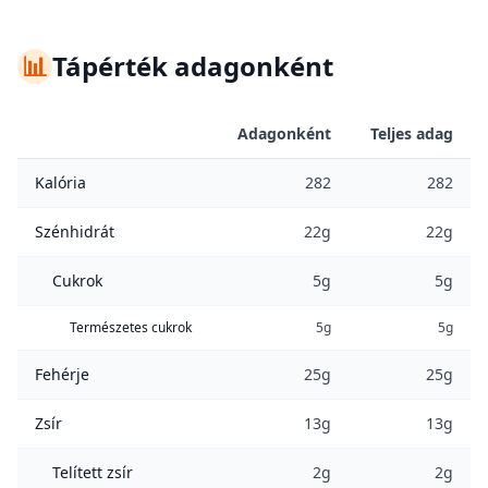
📊
Tápérték adagonként
Adagonként
Teljes adag
Kalória
282
282
Szénhidrát
22g
22g
Cukrok
5g
5g
Természetes cukrok
5g
5g
Fehérje
25g
25g
Zsír
13g
13g
Telített zsír
2g
2g