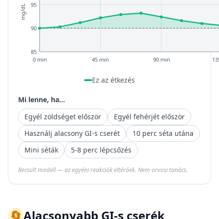
95
mg/dL
90
85
0 min
45 min
90 min
13
Ez az étkezés
Mi lenne, ha...
Egyél zöldséget először
Egyél fehérjét először
Használj alacsony GI-s cserét
10 perc séta utána
Mini séták
5-8 perc lépcsőzés
Becsült modell — az egyéni reakciók eltérőek. Nem orvosi tanács.
🔄
Alacsonyabb GI-s cserék