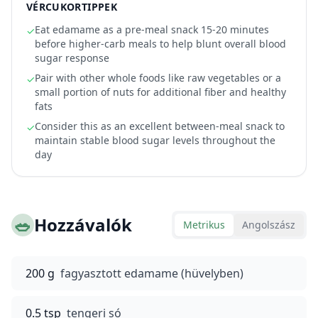
VÉRCUKORTIPPEK
Eat edamame as a pre-meal snack 15-20 minutes
✓
before higher-carb meals to help blunt overall blood
sugar response
Pair with other whole foods like raw vegetables or a
✓
small portion of nuts for additional fiber and healthy
fats
Consider this as an excellent between-meal snack to
✓
maintain stable blood sugar levels throughout the
day
🥗
Hozzávalók
Metrikus
Angolszász
200 g
fagyasztott edamame (hüvelyben)
0.5 tsp
tengeri só