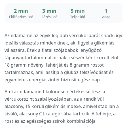
2 min
3 min
5 min
1
Előkészítési idő
Főzési idő
Teljes idő
Adag
Az edamame az egyik legjobb vércukorbarát snack, így
ideális választás mindenkinek, aki figyel a glikémiás
válaszára. Ezek a fiatal szójababok lenyűgöző
tápanyagtartalommal bírnak: csészénként körülbelül
18 gramm növényi fehérjét és 8 gramm rostot
tartalmaznak, ami lassítja a glükóz felszívódását és
egyenletes energiaszintet biztosít egész nap.
Ami az edamame-t különösen értékessé teszi a
vércukorszint szabályozásában, az a rendkívül
alacsony, 15 körüli glikémiás indexe, amivel stabilan a
kiváló, alacsony GI-kategóriába tartozik. A fehérje, a
rost és az egészséges zsírok kombinációja