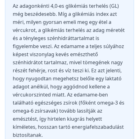
Az adagonkénti 4,0-es glikémiás terhelés (GL)
még beszédesebb. Míg a glikémiás index azt
méri, milyen gyorsan emeli meg egy étel a
vércukrot, a glikémiás terhelés az adag méretét
és a tényleges szénhidráttartalmat is
figyelembe veszi. Az edamame a teljes súlyához
képest viszonylag kevés emészthető
szénhidrátot tartalmaz, mivel tömegének nagy
részét fehérje, rost és víz teszi ki. Ez azt jelenti,
hogy nyugodtan megehetsz belőle egy laktató
adagot anélkül, hogy aggódnod kellene a
vércukorszinted miatt. Az edamame-ben
található egészséges zsírok (főként omega-3 és
omega-6 zsírsavak) tovább lassítják az
emésztést, így hirtelen kiugrás helyett
kíméletes, hosszan tartó energiafelszabadulást
biztosítanak.