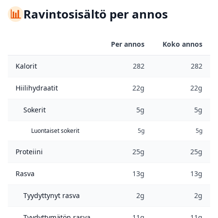
📊
Ravintosisältö per annos
Per annos
Koko annos
Kalorit
282
282
Hiilihydraatit
22g
22g
Sokerit
5g
5g
Luontaiset sokerit
5g
5g
Proteiini
25g
25g
Rasva
13g
13g
Tyydyttynyt rasva
2g
2g
Tyydyttymätön rasva
11g
11g