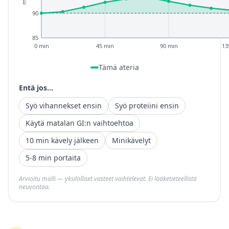
90
85
0 min
45 min
90 min
13
Tämä ateria
Entä jos...
Syö vihannekset ensin
Syö proteiini ensin
Käytä matalan GI:n vaihtoehtoa
10 min kävely jälkeen
Minikävelyt
5-8 min portaita
Arvioitu malli — yksilölliset vasteet vaihtelevat. Ei lääketieteellistä
neuvontaa.