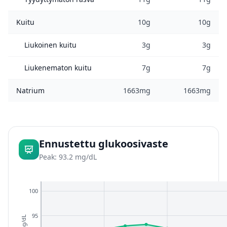
Kuitu
10g
10g
Liukoinen kuitu
3g
3g
Liukenematon kuitu
7g
7g
Natrium
1663mg
1663mg
Ennustettu glukoosivaste
Peak: 93.2 mg/dL
100
95
mg/dL