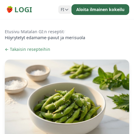
LOGI
FI
Aloita ilmainen kokeilu
Etusivu
/
Matalan GI:n reseptit
/
Höyrytetyt edamame-pavut ja merisuola
← Takaisin resepteihin