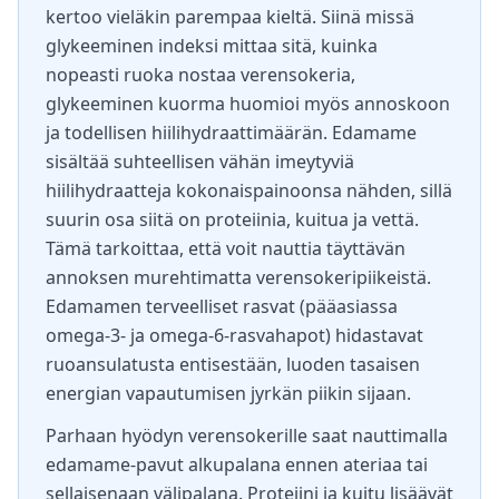
kertoo vieläkin parempaa kieltä. Siinä missä
glykeeminen indeksi mittaa sitä, kuinka
nopeasti ruoka nostaa verensokeria,
glykeeminen kuorma huomioi myös annoskoon
ja todellisen hiilihydraattimäärän. Edamame
sisältää suhteellisen vähän imeytyviä
hiilihydraatteja kokonaispainoonsa nähden, sillä
suurin osa siitä on proteiinia, kuitua ja vettä.
Tämä tarkoittaa, että voit nauttia täyttävän
annoksen murehtimatta verensokeripiikeistä.
Edamamen terveelliset rasvat (pääasiassa
omega-3- ja omega-6-rasvahapot) hidastavat
ruoansulatusta entisestään, luoden tasaisen
energian vapautumisen jyrkän piikin sijaan.
Parhaan hyödyn verensokerille saat nauttimalla
edamame-pavut alkupalana ennen ateriaa tai
sellaisenaan välipalana. Proteiini ja kuitu lisäävät