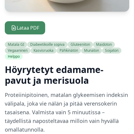
Lataa PDF
Matala GI
Diabeetikoille sopiva
Gluteeniton
Maidoton
Vegaaninen
Kasvisruoka
Pähkinätön
Munaton
Soijaton
Helppo
Höyrytetyt edamame-
pavut ja merisuola
Proteiinipitoinen, matalan glykeemisen indeksin
välipala, joka vie nälän ja pitää verensokerin
tasaisena. Valmista vain 5 minuutissa –
täydellistä naposteltavaa milloin vain hyvällä
omallatunnolla.