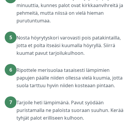
minuuttia, kunnes palot ovat kirkkaanvihreitä ja
pehmeitä, mutta niissä on vielä hieman
purutuntumaa.
5
Nosta höyrytyskori varovasti pois patakintailla,
jotta et polta itseäsi kuumalla höyryllä. Siirrä
kuumat pavut tarjoilukulhoon.
6
Ripottele merisuolaa tasaisesti lämpimien
papujen päälle niiden ollessa vielä kuumia, jotta
suola tarttuu hyvin niiden kosteaan pintaan.
7
Tarjoile heti lämpimänä. Pavut syödään
puristamalla ne paloista suoraan suuhun. Kerää
tyhjät palot erilliseen kulhoon.