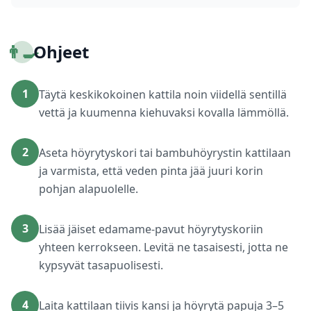
👨‍🍳
Ohjeet
1
Täytä keskikokoinen kattila noin viidellä sentillä
vettä ja kuumenna kiehuvaksi kovalla lämmöllä.
2
Aseta höyrytyskori tai bambuhöyrystin kattilaan
ja varmista, että veden pinta jää juuri korin
pohjan alapuolelle.
3
Lisää jäiset edamame-pavut höyrytyskoriin
yhteen kerrokseen. Levitä ne tasaisesti, jotta ne
kypsyvät tasapuolisesti.
4
Laita kattilaan tiivis kansi ja höyrytä papuja 3–5