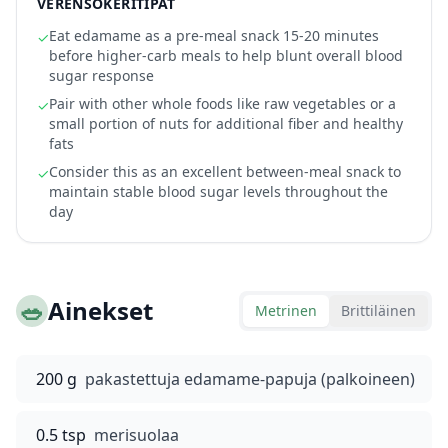
VERENSOKERITIPAT
Eat edamame as a pre-meal snack 15-20 minutes
✓
before higher-carb meals to help blunt overall blood
sugar response
Pair with other whole foods like raw vegetables or a
✓
small portion of nuts for additional fiber and healthy
fats
Consider this as an excellent between-meal snack to
✓
maintain stable blood sugar levels throughout the
day
🥗
Ainekset
Metrinen
Brittiläinen
200 g
pakastettuja edamame-papuja (palkoineen)
0.5 tsp
merisuolaa