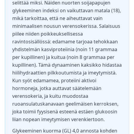
selittää miksi. Näiden nuorten soijapapujen
glykeeminen indeksi on vaikuttavan matala (18),
mikä tarkoittaa, että ne aiheuttavat vain
minimaalisen nousun verensokerissa. Salaisuus
piilee niiden poikkeuksellisessa
ravintosisällössä: edamame tarjoaa tehokkaan
yhdistelmän kasviproteiinia (noin 11 grammaa
per kupillinen) ja kuitua (noin 8 grammaa per
kupillinen). Tämä dynaaminen kaksikko hidastaa
hiilihydraattien pilkkoutumista ja imeytymistä.
Kun syöt edamamea, proteiini aktivoi
hormoneja, jotka auttavat säätelemään
verensokeria, ja kuitu muodostaa
ruoansulatuskanavaan geelimäisen kerroksen,
joka toimii fyysisenä esteenä estäen glukoosin
liian nopean imeytymisen verenkiertoon.
Glykeeminen kuorma (GL) 4,0 annosta kohden