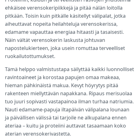
ehkäisee verensokeripiikkejä ja pitää nälän loitolla
pitkään. Toisin kuin pitkälle käsitellyt välipalat, jotka
aiheuttavat nopeita heilahteluja verensokerissa,
edamame vapauttaa energiaa hitaasti ja tasaisesti.
Näin vältät verensokerin laskusta johtuvan
napostelukierteen, joka usein romuttaa terveelliset
ruokailutottumukset.
Tämä helppo valmistustapa säilyttää kaikki luonnolliset
ravintoaineet ja korostaa papujen omaa makeaa,
hieman pähkinäistä makua. Kevyt höyrytys pitää
rakenteen miellyttävän napakkana. Ripaus merisuolaa
tuo juuri sopivasti vastapainoa ilman turhaa natriumia.
Nauti edamame-papuja iltapäivän välipalana lounaan
ja päivällisen välissä tai tarjoile ne alkupalana ennen
ateriaa – kuitu ja proteiini auttavat tasaamaan koko
aterian verensokerivastetta.