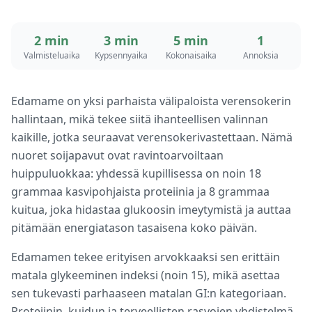
2 min
3 min
5 min
1
Valmisteluaika
Kypsennyaika
Kokonaisaika
Annoksia
Edamame on yksi parhaista välipaloista verensokerin
hallintaan, mikä tekee siitä ihanteellisen valinnan
kaikille, jotka seuraavat verensokerivastettaan. Nämä
nuoret soijapavut ovat ravintoarvoiltaan
huippuluokkaa: yhdessä kupillisessa on noin 18
grammaa kasvipohjaista proteiinia ja 8 grammaa
kuitua, joka hidastaa glukoosin imeytymistä ja auttaa
pitämään energiatason tasaisena koko päivän.
Edamamen tekee erityisen arvokkaaksi sen erittäin
matala glykeeminen indeksi (noin 15), mikä asettaa
sen tukevasti parhaaseen matalan GI:n kategoriaan.
Proteiinin, kuidun ja terveellisten rasvojen yhdistelmä