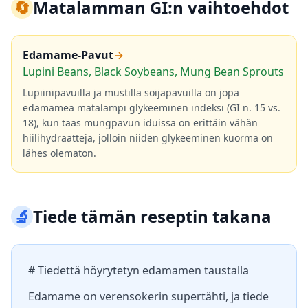
🔄
Matalamman GI:n vaihtoehdot
Edamame-Pavut
→
Lupini Beans, Black Soybeans, Mung Bean Sprouts
Lupiinipavuilla ja mustilla soijapavuilla on jopa
edamamea matalampi glykeeminen indeksi (GI n. 15 vs.
18), kun taas mungpavun iduissa on erittäin vähän
hiilihydraatteja, jolloin niiden glykeeminen kuorma on
lähes olematon.
🔬
Tiede tämän reseptin takana
# Tiedettä höyrytetyn edamamen taustalla
Edamame on verensokerin supertähti, ja tiede