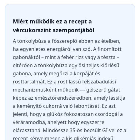
Miért működik ez a recept a
vércukorszint szempontjából
A tönkölybúza a főszereplő ebben az ételben,
ha egyenletes energiáról van szó. A finomított
gabonáktól – mint a fehér rizs vagy a tészta –
eltérően a tönkölybúza egy ősi teljes kiőrlésű
gabona, amely megőrzi a korpáját és
rosttartalmát. Ez a rost lassú felszabadulási
mechanizmusként működik — gélszerű gátat
képez az emésztőrendszeredben, amely lassítja
a keményítő cukorrá való lebontását. Ez azt
jelenti, hogy a glükóz fokozatosan csordogál a
véráramodba, ahelyett hogy egyszerre
elárasztaná. Mindössze 35-ös becsült GI-vel ez a
recept kényelmesen a kis glikémiás indexű