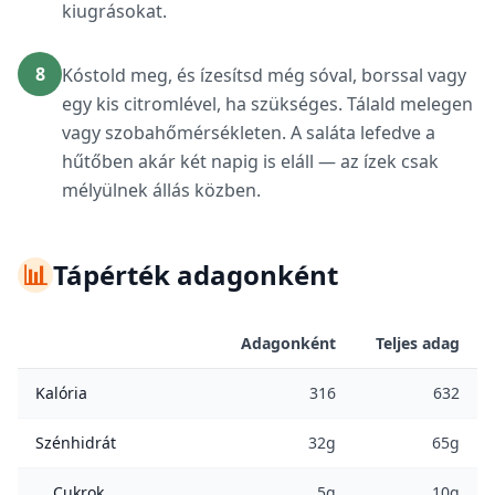
kiugrásokat.
8
Kóstold meg, és ízesítsd még sóval, borssal vagy
egy kis citromlével, ha szükséges. Tálald melegen
vagy szobahőmérsékleten. A saláta lefedve a
hűtőben akár két napig is eláll — az ízek csak
mélyülnek állás közben.
📊
Tápérték adagonként
Adagonként
Teljes adag
Kalória
316
632
Szénhidrát
32g
65g
Cukrok
5g
10g