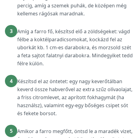
percig, amíg a szemek puhák, de középen még
kellemes rágósak maradnak.
3
Amíg a farro fő, készítsd elő a zöldségeket: vágd
félbe a koktélparadicsomokat, kockázd fel az
uborkát kb. 1 cm-es darabokra, és morzsold szét
a feta sajtot falatnyi darabokra. Mindegyiket tedd
félre külön.
4
Készítsd el az öntetet: egy nagy keverőtálban
keverd össze habverővel az extra szűz olívaolajat,
a friss citromlevet, az aprított fokhagymát (ha
használsz), valamint egy-egy bőséges csipet sót
és fekete borsot.
5
Amikor a farro megfőtt, öntsd le a maradék vizet,