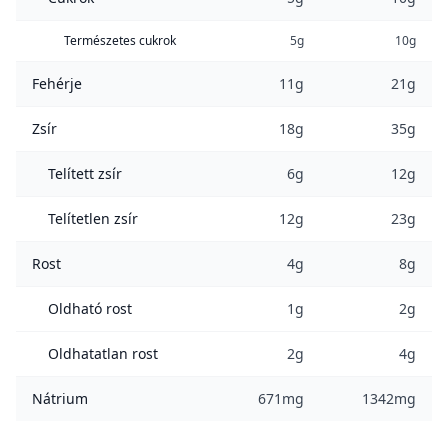
Természetes cukrok
5g
10g
Fehérje
11g
21g
Zsír
18g
35g
Telített zsír
6g
12g
Telítetlen zsír
12g
23g
Rost
4g
8g
Oldható rost
1g
2g
Oldhatatlan rost
2g
4g
Nátrium
671mg
1342mg