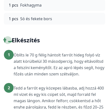
1 pcs
Fokhagyma
1 pcs
Só és fekete bors
👨‍🍳
Elkészítés
1
Öblíts le 70 g félig hántolt farrót hideg folyó víz
alatt körülbelül 30 másodpercig, hogy eltávolítsd
a felszíni keményítőt. Ez az apró lépés segít, hogy
főzés után minden szem szétváljon.
2
Tedd a farrót egy közepes lábasba, adj hozzá 400
ml vizet és egy kis csipet sót, majd forrald fel
magas lángon. Amikor felforr, csökkentsd a hőt
enyhe párolgásra, fedd le részben, és főzd 20–25