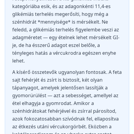
kategóriába esik, és az adagonkénti 11,4-es
glikémiás terhelés megerősíti, hogy még a
szénhidrát *mennyisége* is mérsékelt. Ne
feledd, a glikémiás terhelés figyelembe veszi az
adagméretet — egy ételnek lehet mérsékelt GI-
je, de ha ésszerű adagot eszel belőle, a
tényleges hatás a vércukrodra egészen enyhe
lehet.
A kísérő összetevők ugyanolyan fontosak. A feta
sajt fehérjét és zsírt is biztosít, két olyan
tápanyagot, amelyek jelentősen lassítják a
gyomorürülést — azt a sebességet, amellyel az
étel elhagyja a gyomrodat. Amikor a
szénhidrátokat fehérjével és zsírral párosítod,
azok fokozatosabban szívódnak fel, ellaposítva
az étkezés utáni vércukorgörbét. Eközben a