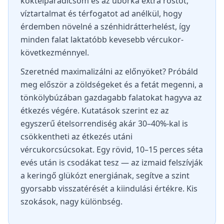
koktélparadicsom és az uborka extra rostot,
víztartalmat és térfogatot ad anélkül, hogy
érdemben növelné a szénhidrátterhelést, így
minden falat laktatóbb kevesebb vércukor-
következménnyel.
Szeretnéd maximalizálni az előnyöket? Próbáld
meg először a zöldségeket és a fetát megenni, a
tönkölybúzában gazdagabb falatokat hagyva az
étkezés végére. Kutatások szerint ez az
egyszerű ételsorrendiség akár 30–40%-kal is
csökkentheti az étkezés utáni
vércukorcsúcsokat. Egy rövid, 10–15 perces séta
evés után is csodákat tesz — az izmaid felszívják
a keringő glükózt energiának, segítve a szint
gyorsabb visszatérését a kiindulási értékre. Kis
szokások, nagy különbség.