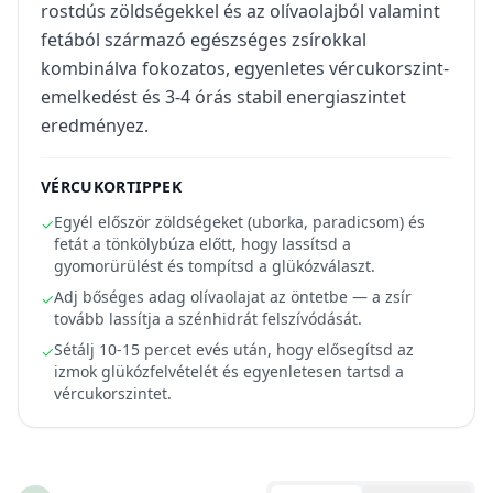
rostdús zöldségekkel és az olívaolajból valamint
fetából származó egészséges zsírokkal
kombinálva fokozatos, egyenletes vércukorszint-
emelkedést és 3-4 órás stabil energiaszintet
eredményez.
VÉRCUKORTIPPEK
Egyél először zöldségeket (uborka, paradicsom) és
✓
fetát a tönkölybúza előtt, hogy lassítsd a
gyomorürülést és tompítsd a glükózválaszt.
Adj bőséges adag olívaolajat az öntetbe — a zsír
✓
tovább lassítja a szénhidrát felszívódását.
Sétálj 10-15 percet evés után, hogy elősegítsd az
✓
izmok glükózfelvételét és egyenletesen tartsd a
vércukorszintet.