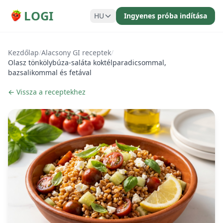
LOGI
HU
Ingyenes próba indítása
Kezdőlap
/
Alacsony GI receptek
/
Olasz tönkölybúza-saláta koktélparadicsommal,
bazsalikommal és fetával
← Vissza a receptekhez