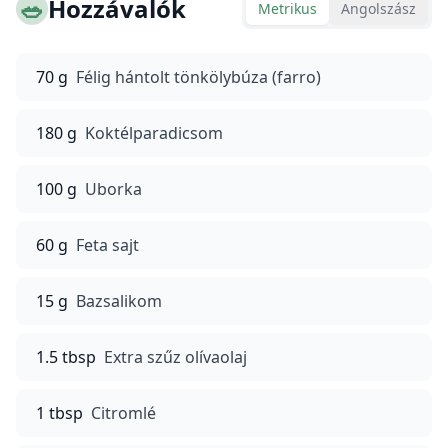
🥗
Hozzávalók
Metrikus
Angolszász
70 g
Félig hántolt tönkölybúza (farro)
180 g
Koktélparadicsom
100 g
Uborka
60 g
Feta sajt
15 g
Bazsalikom
1.5 tbsp
Extra szűz olívaolaj
1 tbsp
Citromlé