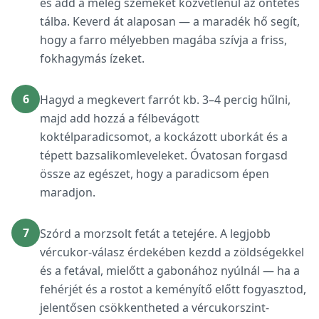
és add a meleg szemeket közvetlenül az öntetes
tálba. Keverd át alaposan — a maradék hő segít,
hogy a farro mélyebben magába szívja a friss,
fokhagymás ízeket.
6
Hagyd a megkevert farrót kb. 3–4 percig hűlni,
majd add hozzá a félbevágott
koktélparadicsomot, a kockázott uborkát és a
tépett bazsalikomleveleket. Óvatosan forgasd
össze az egészet, hogy a paradicsom épen
maradjon.
7
Szórd a morzsolt fetát a tetejére. A legjobb
vércukor-válasz érdekében kezdd a zöldségekkel
és a fetával, mielőtt a gabonához nyúlnál — ha a
fehérjét és a rostot a keményítő előtt fogyasztod,
jelentősen csökkentheted a vércukorszint-