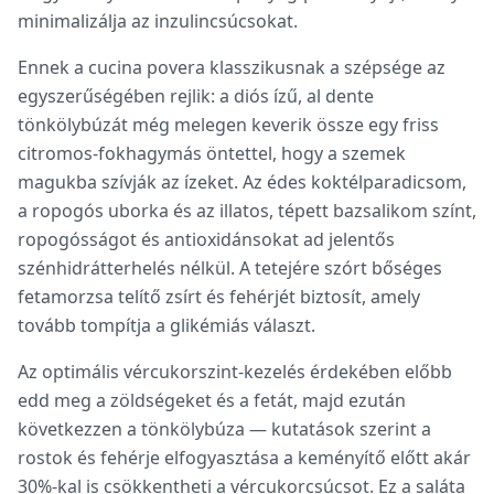
minimalizálja az inzulincsúcsokat.
Ennek a cucina povera klasszikusnak a szépsége az
egyszerűségében rejlik: a diós ízű, al dente
tönkölybúzát még melegen keverik össze egy friss
citromos-fokhagymás öntettel, hogy a szemek
magukba szívják az ízeket. Az édes koktélparadicsom,
a ropogós uborka és az illatos, tépett bazsalikom színt,
ropogósságot és antioxidánsokat ad jelentős
szénhidrátterhelés nélkül. A tetejére szórt bőséges
fetamorzsa telítő zsírt és fehérjét biztosít, amely
tovább tompítja a glikémiás választ.
Az optimális vércukorszint-kezelés érdekében előbb
edd meg a zöldségeket és a fetát, majd ezután
következzen a tönkölybúza — kutatások szerint a
rostok és fehérje elfogyasztása a keményítő előtt akár
30%-kal is csökkentheti a vércukorcsúcsot. Ez a saláta