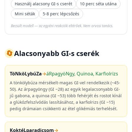
Használj alacsony GI-s cserét
10 perc séta utána
Mini séták
5-8 perc lépcsőzés
Becsült modell — az egyéni reakciók eltérőek. Nem orvosi tanács.
🔄
Alacsonyabb GI-s cserék
TöNköLybúZa
→
áRpagyöNgy, Quinoa, Karfiolrizs
A tönkölybúza mérsékelt-magas GI-vel rendelkezik (~45-
50). Az árpagyöngy (GI ~28) az egyik legalacsonyabb GI-
jű gabona, a quinoa (GI ~53) több fehérjét és rostot kínál
a glükózfelszívódás lassításához, a karfiolrizs (GI ~15)
pedig drámaian csökkenti az étel glikémiás terhelését.
KoktéLparadicsom
→