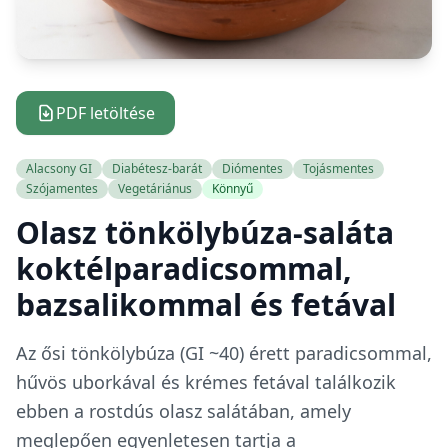
PDF letöltése
Alacsony GI
Diabétesz-barát
Diómentes
Tojásmentes
Szójamentes
Vegetáriánus
Könnyű
Olasz tönkölybúza-saláta
koktélparadicsommal,
bazsalikommal és fetával
Az ősi tönkölybúza (GI ~40) érett paradicsommal,
hűvös uborkával és krémes fetával találkozik
ebben a rostdús olasz salátában, amely
meglepően egyenletesen tartja a