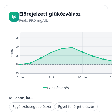
Előrejelzett glükózválasz
Peak: 99.5 mg/dL
105
100
mg/dL
95
90
85
0 min
45 min
90 min
13
Ez az étkezés
Mi lenne, ha...
Egyél zöldséget először
Egyél fehérjét először