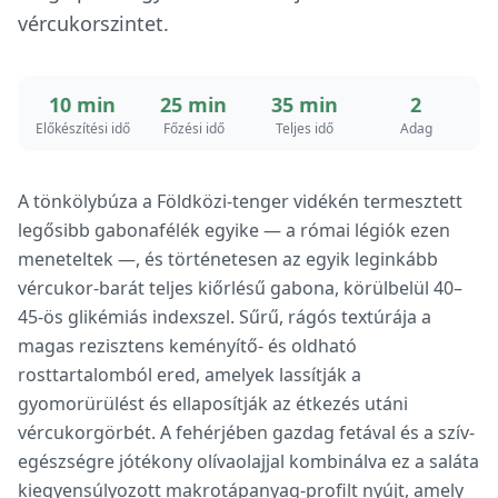
vércukorszintet.
10 min
25 min
35 min
2
Előkészítési idő
Főzési idő
Teljes idő
Adag
A tönkölybúza a Földközi-tenger vidékén termesztett
legősibb gabonafélék egyike — a római légiók ezen
meneteltek —, és történetesen az egyik leginkább
vércukor-barát teljes kiőrlésű gabona, körülbelül 40–
45-ös glikémiás indexszel. Sűrű, rágós textúrája a
magas rezisztens keményítő- és oldható
rosttartalomból ered, amelyek lassítják a
gyomorürülést és ellaposítják az étkezés utáni
vércukorgörbét. A fehérjében gazdag fetával és a szív-
egészségre jótékony olívaolajjal kombinálva ez a saláta
kiegyensúlyozott makrotápanyag-profilt nyújt, amely