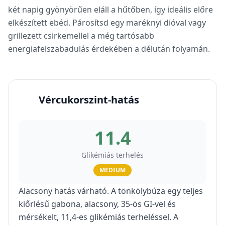
két napig gyönyörűen eláll a hűtőben, így ideális előre
elkészített ebéd. Párosítsd egy maréknyi dióval vagy
grillezett csirkemellel a még tartósabb
energiafelszabadulás érdekében a délután folyamán.
Vércukorszint-hatás
11.4
Glikémiás terhelés
MEDIUM
Alacsony hatás várható. A tönkölybúza egy teljes
kiőrlésű gabona, alacsony, 35-ös GI-vel és
mérsékelt, 11,4-es glikémiás terheléssel. A