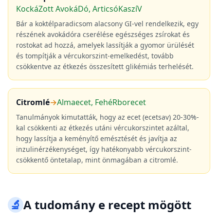
KockáZott AvokáDó, ArticsóKaszíV
Bár a koktélparadicsom alacsony GI-vel rendelkezik, egy
részének avokádóra cserélése egészséges zsírokat és
rostokat ad hozzá, amelyek lassítják a gyomor ürülését
és tompítják a vércukorszint-emelkedést, tovább
csökkentve az étkezés összesített glikémiás terhelését.
Citromlé
→
Almaecet, FehéRborecet
Tanulmányok kimutatták, hogy az ecet (ecetsav) 20-30%-
kal csökkenti az étkezés utáni vércukorszintet azáltal,
hogy lassítja a keményítő emésztését és javítja az
inzulinérzékenységet, így hatékonyabb vércukorszint-
csökkentő öntetalap, mint önmagában a citromlé.
🔬
A tudomány e recept mögött