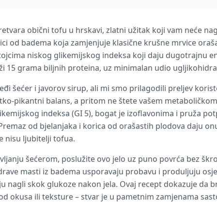
retvara obični tofu u hrskavi, zlatni užitak koji vam neće nag
orici od badema koja zamjenjuje klasične krušne mrvice oraš
cima niskog glikemijskog indeksa koji daju dugotrajnu en
ži 15 grama biljnih proteina, uz minimalan udio ugljikohidra
eđi šećer i javorov sirup, ali mi smo prilagodili preljev kori
tko-pikantni balans, a pritom ne štete vašem metaboličkom 
ikemijskog indeksa (GI 5), bogat je izoflavonima i pruža p
i. Premaz od bjelanjaka i korica od orašastih plodova daju on
 nisu ljubitelji tofua.
avljanju šećerom, poslužite ovo jelo uz puno povrća bez šk
Zdrave masti iz badema usporavaju probavu i produljuju osjeća
aju nagli skok glukoze nakon jela. Ovaj recept dokazuje da 
 od okusa ili teksture – stvar je u pametnim zamjenama sas