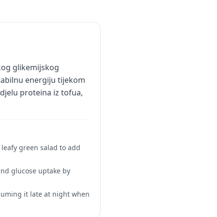
kog glikemijskog
stabilnu energiju tijekom
jelu proteina iz tofua,
 leafy green salad to add
 and glucose uptake by
suming it late at night when