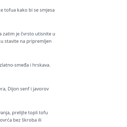
ke tofua kako bi se smjesa
 zatim je čvrsto utisnite u
u stavite na pripremljen
 zlatno-smeđa i hrskava.
a, Dijon senf i javorov
nja, prelijte topli tofu
ovrća bez škroba ili