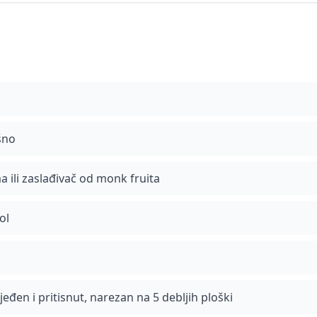
šno
a ili zaslađivač od monk fruita
ol
ijeđen i pritisnut, narezan na 5 debljih ploški