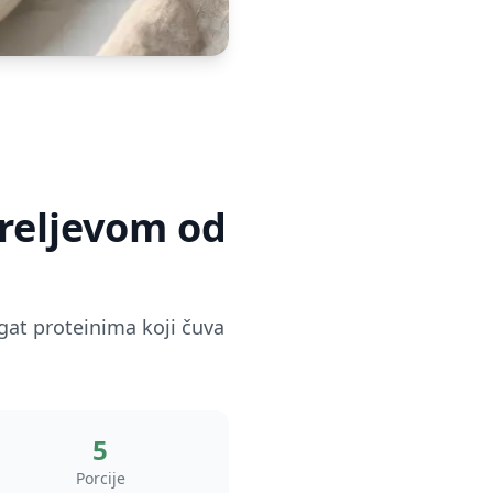
preljevom od
gat proteinima koji čuva
5
Porcije