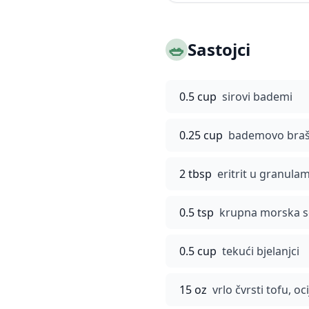
🥗
Sastojci
0.5 cup
sirovi bademi
0.25 cup
bademovo bra
2 tbsp
eritrit u granulam
0.5 tsp
krupna morska s
0.5 cup
tekući bjelanjci
15 oz
vrlo čvrsti tofu, oc