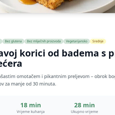
Bez glutena
Bez mliječnih proizvoda
Vegetarijansko
Srednje
avoj korici od badema s 
ećera
rašastim omotačem i pikantnim preljevom – obrok bo
tov za manje od 30 minuta.
18 min
28 min
Vrijeme kuhanja
Ukupno vrijeme