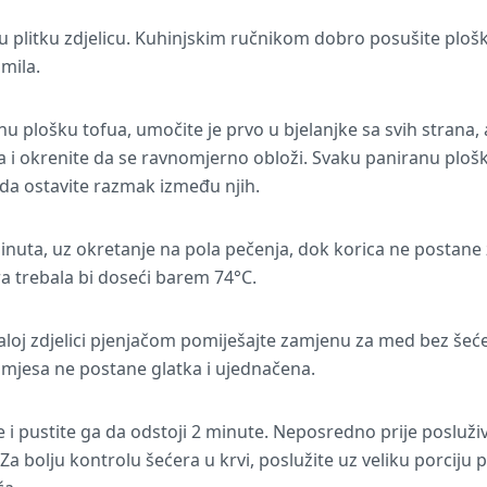
gu plitku zdjelicu. Kuhinjskim ručnikom dobro posušite ploš
mila.
u plošku tofua, umočite je prvo u bjelanjke sa svih strana, a
i okrenite da se ravnomjerno obloži. Svaku paniranu plošk
 da ostavite razmak između njih.
inuta, uz okretanje na pola pečenja, dok korica ne postane
 trebala bi doseći barem 74°C.
loj zdjelici pjenjačom pomiješajte zamjenu za med bez šećer
smjesa ne postane glatka i ujednačena.
e i pustite ga da odstoji 2 minute. Neposredno prije posluživa
 bolju kontrolu šećera u krvi, poslužite uz veliku porciju p