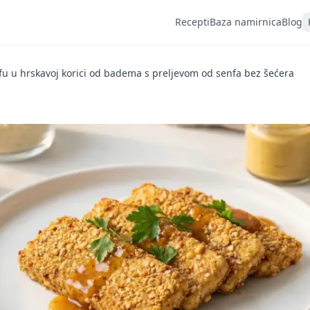
Recepti
Baza namirnica
Blog
fu u hrskavoj korici od badema s preljevom od senfa bez šećera