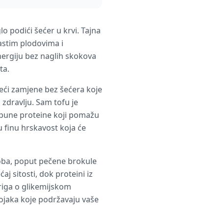
lo podići šećer u krvi. Tajna
astim plodovima i
ergiju bez naglih skokova
ta.
steći zamjene bez šećera koje
zdravlju. Sam tofu je
otpune proteine koji pomažu
u finu hrskavost koja će
roba, poput pečene brokule
j sitosti, dok proteini iz
briga o glikemijskom
tojaka koje podržavaju vaše