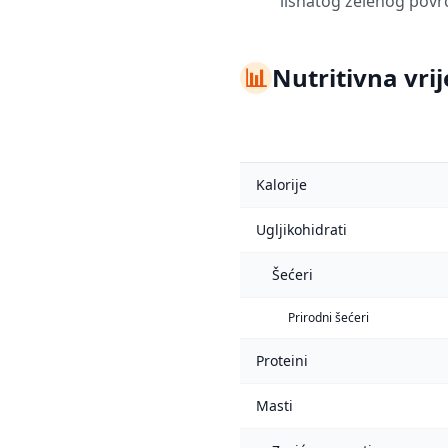
lisnatog zelenog povr
📊
Nutritivna vrij
Kalorije
Ugljikohidrati
Šećeri
Prirodni šećeri
Proteini
Masti