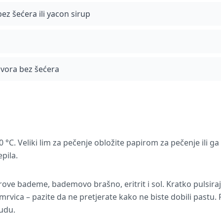
z šećera ili yacon sirup
avora bez šećera
0 °C. Veliki lim za pečenje obložite papirom za pečenje ili g
epila.
irove bademe, bademovo brašno, eritrit i sol. Kratko pulsir
rvica – pazite da ne pretjerate kako ne biste dobili pastu.
sudu.