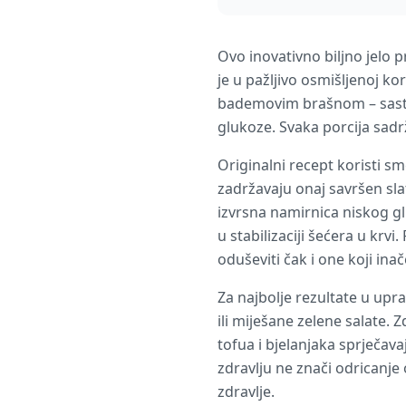
Ovo inovativno biljno jelo p
je u pažljivo osmišljenoj k
bademovim brašnom – sastoj
glukoze. Svaka porcija sadr
Originalni recept koristi sm
zadržavaju onaj savršen sla
izvrsna namirnica niskog gl
u stabilizaciji šećera u krv
oduševiti čak i one koji inače
Za najbolje rezultate u upr
ili miješane zelene salate. 
tofua i bjelanjaka sprječav
zdravlju ne znači odricanje
zdravlje.