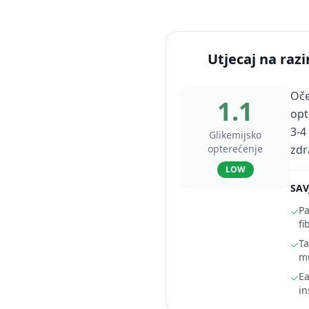
Utjecaj na razi
Oče
1.1
opt
3-4
Glikemijsko
opterećenje
zdr
LOW
SAV
Pa
✓
fi
Ta
✓
m
Ea
✓
in