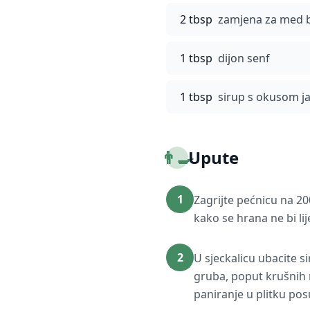
2 tbsp
zamjena za med be
1 tbsp
dijon senf
1 tbsp
sirup s okusom j
👨‍🍳
Upute
1
Zagrijte pećnicu na 20
kako se hrana ne bi lij
2
U sjeckalicu ubacite s
gruba, poput krušnih m
paniranje u plitku po