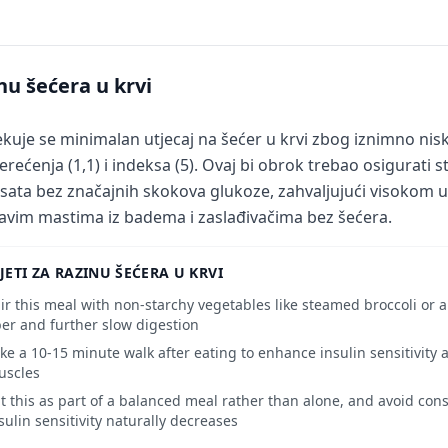
nu šećera u krvi
kuje se minimalan utjecaj na šećer u krvi zbog iznimno nis
erećenja (1,1) i indeksa (5). Ovaj bi obrok trebao osigurati 
 sata bez značajnih skokova glukoze, zahvaljujući visokom ud
avim mastima iz badema i zaslađivačima bez šećera.
JETI ZA RAZINU ŠEĆERA U KRVI
ir this meal with non-starchy vegetables like steamed broccoli or a
ber and further slow digestion
ke a 10-15 minute walk after eating to enhance insulin sensitivity
uscles
t this as part of a balanced meal rather than alone, and avoid con
sulin sensitivity naturally decreases