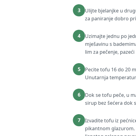
3
Ulijte bjelanjke u dru
za paniranje dobro pri
4
Uzimajte jednu po jedn
mješavinu s bademima 
lim za pečenje, pazeći
5
Pecite tofu 16 do 20 m
Unutarnja temperatura
6
Dok se tofu peče, u ma
sirup bez šećera dok 
7
Izvadite tofu iz pećnic
pikantnom glazurom. Za