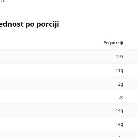
ća.
ednost po porciji
Po porciji
195
11g
2g
2g
14g
14g