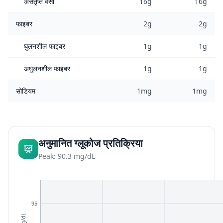
असंतृप्त वसा
16g
16g
फाइबर
2g
2g
घुलनशील फाइबर
1g
1g
अघुलनशील फाइबर
1g
1g
सोडियम
1mg
1mg
अनुमानित ग्लूकोज प्रतिक्रिया
Peak: 90.3 mg/dL
95
mg/dL