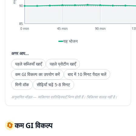
90
85
0 min
45 min
90 min
13
यह भोजन
अगर आप...
पहले सब्जियाँ खाएँ
पहले प्रोटीन खाएँ
कम GI विकल्प का उपयोग करें
बाद में 10 मिनट पैदल चलें
मिनी वॉक
सीढ़ियाँ चढ़ें 5-8 मिनट
अनुमानित मॉडल — व्यक्तिगत प्रतिक्रियाएँ भिन्न होती हैं। चिकित्सा सलाह नहीं है।
🔄
कम GI विकल्प