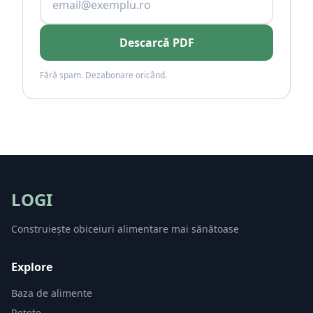
Descarcă PDF
Fără spam. Dezabonare oricând.
LOGI
Construiește obiceiuri alimentare mai sănătoase
Explore
Baza de alimente
Rețete