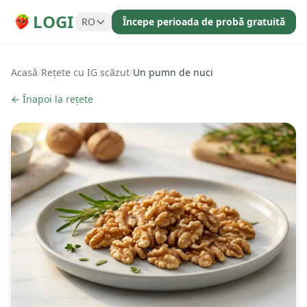
LOGI
RO
Începe perioada de probă gratuită
Acasă
/
Rețete cu IG scăzut
/
Un pumn de nuci
← Înapoi la rețete