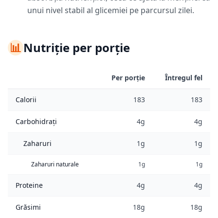
unui nivel stabil al glicemiei pe parcursul zilei.
📊
Nutriție per porție
Per porție
Întregul fel
Calorii
183
183
Carbohidrați
4g
4g
Zaharuri
1g
1g
Zaharuri naturale
1g
1g
Proteine
4g
4g
Grăsimi
18g
18g