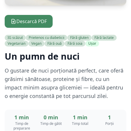
Descarcă PDF
IG scăzut
Prietenos cu diabeticii
Fără gluten
Fără lactate
Vegetarian
Vegan
Fără ouă
Fără soia
Ușor
Un pumn de nuci
O gustare de nuci porționată perfect, care oferă
grăsimi sănătoase, proteine și fibre, cu un
impact minim asupra glicemiei — ideală pentru
o energie constantă pe tot parcursul zilei.
1 min
0 min
1 min
1
Timp de
Timp de gătit
Timp total
Porții
preparare