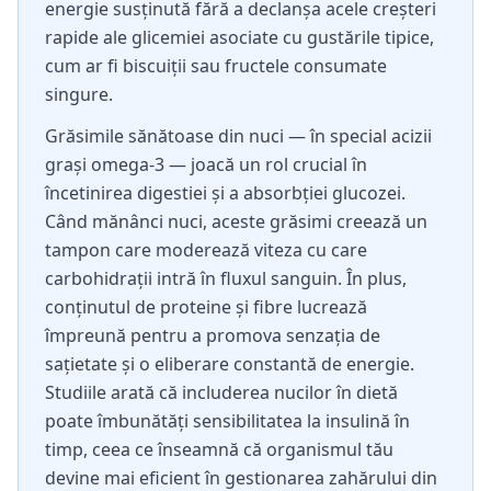
energie susținută fără a declanșa acele creșteri
rapide ale glicemiei asociate cu gustările tipice,
cum ar fi biscuiții sau fructele consumate
singure.
Grăsimile sănătoase din nuci — în special acizii
grași omega-3 — joacă un rol crucial în
încetinirea digestiei și a absorbției glucozei.
Când mănânci nuci, aceste grăsimi creează un
tampon care moderează viteza cu care
carbohidrații intră în fluxul sanguin. În plus,
conținutul de proteine și fibre lucrează
împreună pentru a promova senzația de
sațietate și o eliberare constantă de energie.
Studiile arată că includerea nucilor în dietă
poate îmbunătăți sensibilitatea la insulină în
timp, ceea ce înseamnă că organismul tău
devine mai eficient în gestionarea zahărului din