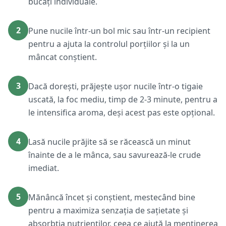
bucăți individuale.
2
Pune nucile într-un bol mic sau într-un recipient
pentru a ajuta la controlul porțiilor și la un
mâncat conștient.
3
Dacă dorești, prăjește ușor nucile într-o tigaie
uscată, la foc mediu, timp de 2-3 minute, pentru a
le intensifica aroma, deși acest pas este opțional.
4
Lasă nucile prăjite să se răcească un minut
înainte de a le mânca, sau savurează-le crude
imediat.
5
Mănâncă încet și conștient, mestecând bine
pentru a maximiza senzația de sațietate și
absorbția nutrienților, ceea ce ajută la menținerea