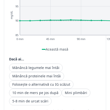
95
mg/dL
90
85
0 min
45 min
90 min
13
Această masă
Dacă ai...
Mănâncă legumele mai întâi
Mănâncă proteinele mai întâi
Folosește o alternativă cu IG scăzut
10 min de mers pe jos după
Mini plimbări
5-8 min de urcat scări