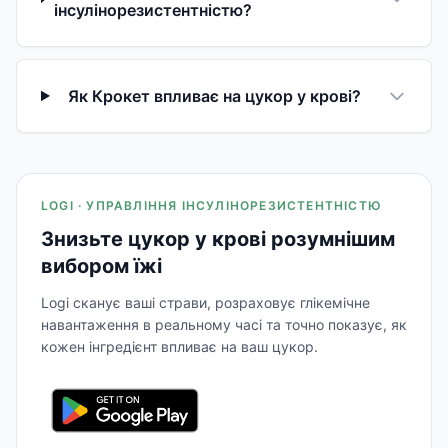
інсулінорезистентністю?
Як Крокет впливає на цукор у крові?
LOGI · УПРАВЛІННЯ ІНСУЛІНОРЕЗИСТЕНТНІСТЮ
Знизьте цукор у крові розумнішим
вибором їжі
Logi сканує ваші страви, розраховує глікемічне
навантаження в реальному часі та точно показує, як
кожен інгредієнт впливає на ваш цукор.