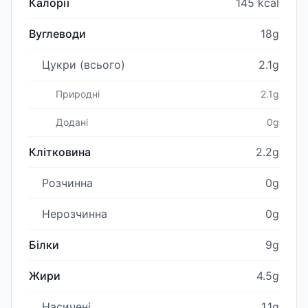
Калорії
145 kcal
Вуглеводи
18g
Цукри (всього)
2.1g
Природні
2.1g
Додані
0g
Клітковина
2.2g
Розчинна
0g
Нерозчинна
0g
Білки
9g
Жири
4.5g
Насичені
1.1g