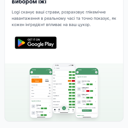
вибором їжі
Logi сканує ваші страви, розраховує глікемічне
навантаження в реальному часі та точно показує, як
кожен інгредієнт впливає на ваш цукор.