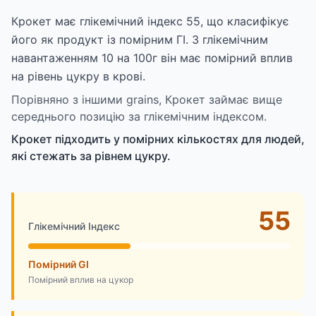
Крокет має глікемічний індекс 55, що класифікує
його як продукт із помірним ГІ. З глікемічним
навантаженням 10 на 100г він має помірний вплив
на рівень цукру в крові.
Порівняно з іншими grains, Крокет займає вище
середнього позицію за глікемічним індексом.
Крокет підходить у помірних кількостях для людей,
які стежать за рівнем цукру.
55
Глікемічний Індекс
Помірний GI
Помірний вплив на цукор