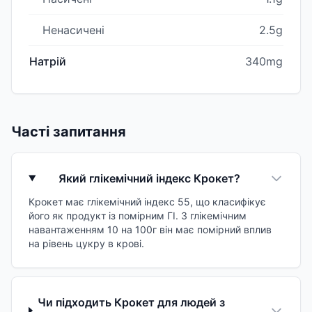
Ненасичені
2.5g
Натрій
340mg
Часті запитання
Який глікемічний індекс Крокет?
Крокет має глікемічний індекс 55, що класифікує
його як продукт із помірним ГІ. З глікемічним
навантаженням 10 на 100г він має помірний вплив
на рівень цукру в крові.
Чи підходить Крокет для людей з