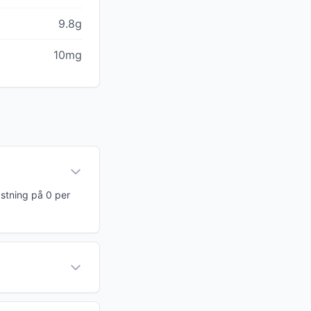
9.8g
10mg
astning på 0 per