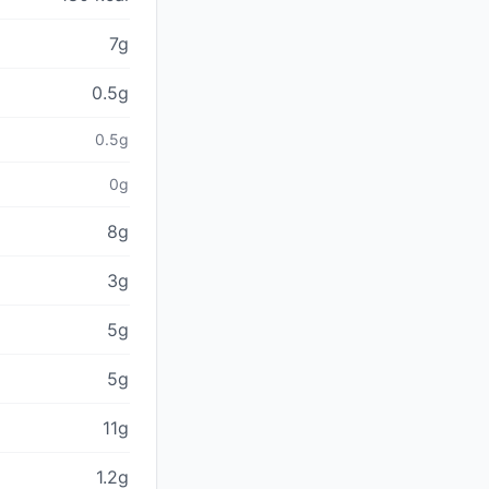
7g
0.5g
0.5g
0g
8g
3g
5g
5g
11g
1.2g