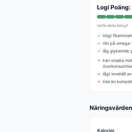
Logi Poäng:
Varför detta betyg?
✓
högt fiberinneh
✓
rikt på omega-
✓
låg glykemisk
✗
kan orsaka mat
överkonsumtio
✗
lågt innehåll av
✗
inte en komplet
Näringsvärden
Kalorier