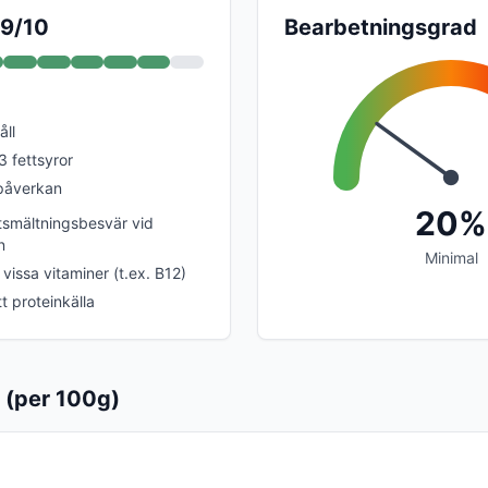
 9/10
Bearbetningsgrad
åll
3 fettsyror
 påverkan
20%
smältningsbesvär vid
n
Minimal
 vissa vitaminer (t.ex. B12)
t proteinkälla
 (per 100g)