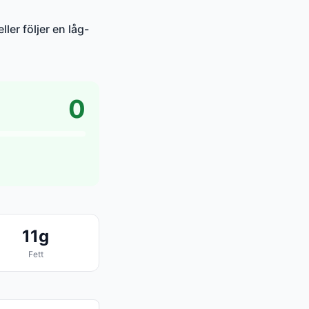
ler följer en låg-
0
11g
Fett