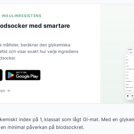
A INSULINRESISTENS
blodsocker med smartare
a måltider, beräknar den glykemiska
altid och visar exakt hur varje ingrediens
odsocker.
ben →
ykemiskt index på 1, klassat som lågt GI-mat. Med en glyke
 en minimal påverkan på blodsockret.