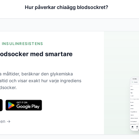
Hur påverkar chiaägg blodsockret?
A INSULINRESISTENS
blodsocker med smartare
a måltider, beräknar den glykemiska
altid och visar exakt hur varje ingrediens
odsocker.
ben →