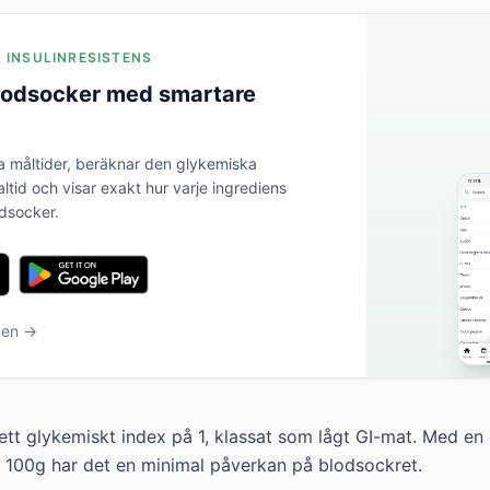
A INSULINRESISTENS
blodsocker med smartare
a måltider, beräknar den glykemiska
altid och visar exakt hur varje ingrediens
odsocker.
ben →
r ett glykemiskt index på 1, klassat som lågt GI-mat. Med en
r 100g har det en minimal påverkan på blodsockret.