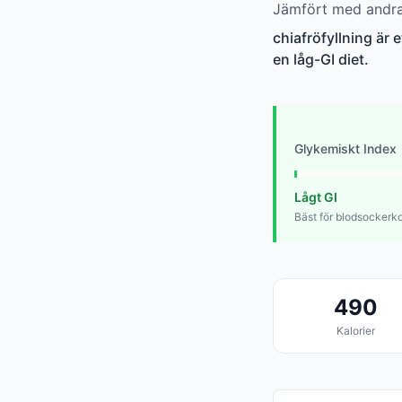
Jämfört med andra 
chiafröfyllning är 
en låg-GI diet.
Glykemiskt Index
Lågt GI
Bäst för blodsockerko
490
Kalorier