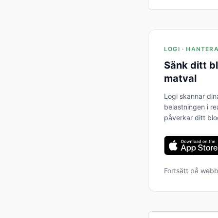
LOGI · HANTER
Sänk ditt 
matval
Logi skannar din
belastningen i re
påverkar ditt bl
Fortsätt på web