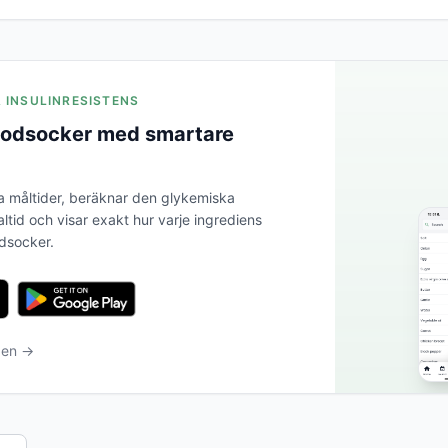
A INSULINRESISTENS
blodsocker med smartare
a måltider, beräknar den glykemiska
altid och visar exakt hur varje ingrediens
odsocker.
ben →