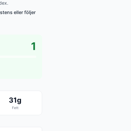
dex.
tens eller följer
1
31g
Fett