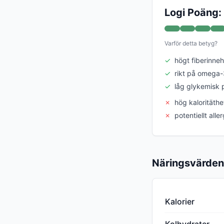
Logi Poäng:
Varför detta betyg?
✓
högt fiberinneh
✓
rikt på omega-
✓
låg glykemisk
✗
hög kaloritäthe
✗
potentiellt alle
Näringsvärden
Kalorier