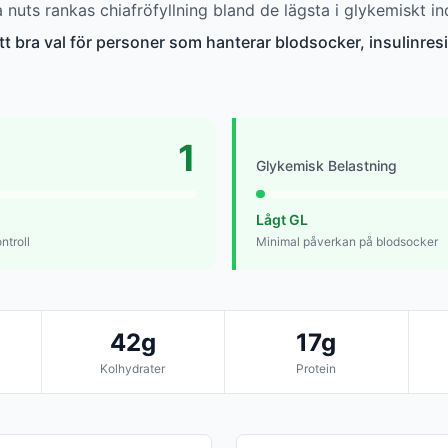
nuts rankas chiafröfyllning bland de lägsta i glykemiskt in
ett bra val för personer som hanterar blodsocker, insulinresis
1
Glykemisk Belastning
Lågt GL
ntroll
Minimal påverkan på blodsocker
42g
17g
Kolhydrater
Protein