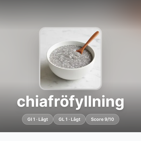
chiafröfyllning
GI 1 · Lågt
GL 1 · Lågt
Score 9/10