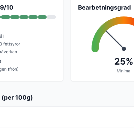
 9/10
Bearbetningsgrad
åll
3 fettsyror
 påverkan
25%
t
rgen (frön)
Minimal
 (per 100g)