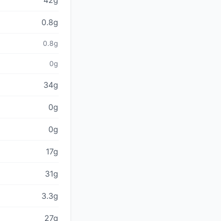
42g
0.8g
0.8g
0g
34g
0g
0g
17g
31g
3.3g
27g