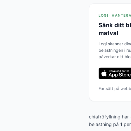
LOGI · HANTER
Sänk ditt 
matval
Logi skannar din
belastningen i re
påverkar ditt bl
Fortsätt på web
chiafröfyllning ha
belastning på 1 pe