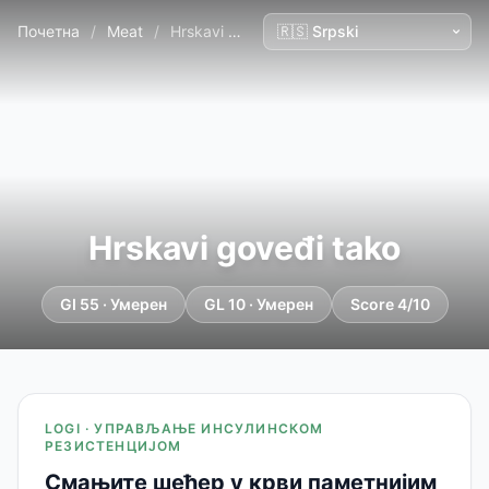
Почетна
/
Meat
/
Hrskavi goveđi tako
Hrskavi goveđi tako
GI 55 · Умерен
GL 10 · Умерен
Score 4/10
LOGI · УПРАВЉАЊЕ ИНСУЛИНСКОМ
РЕЗИСТЕНЦИЈОМ
Смањите шећер у крви паметнијим