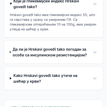
Који је гликемијски индекс Hrskavi
goveđi tako?
Hrskavi goveđi tako има гликемијски индекс 55, што
га сврстава у храну са умереним ГИ. Са
гликемијским оптерећењем 10 на 100g, има умерен
утицај на шећер у крви.
Да ли је Hrskavi goveđi tako погодан за
особе са инсулинском резистенцијом?
Kako Hrskavi goveđi tako утиче на
шећер у крви?