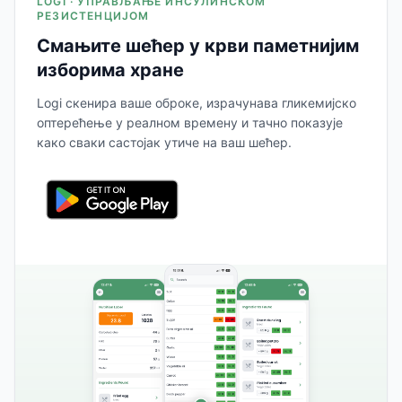
LOGI · УПРАВЉАЊЕ ИНСУЛИНСКОМ
РЕЗИСТЕНЦИЈОМ
Смањите шећер у крви паметнијим
изборима хране
Logi скенира ваше оброке, израчунава гликемијско
оптерећење у реалном времену и тачно показује
како сваки састојак утиче на ваш шећер.