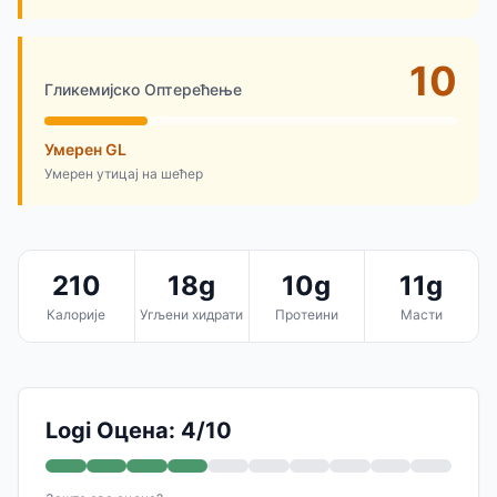
10
Гликемијско Оптерећење
Умерен GL
Умерен утицај на шећер
210
18g
10g
11g
Калорије
Угљени хидрати
Протеини
Масти
Logi Оцена: 4/10