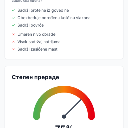
Зашто ова оцена?
✓
Sadrži proteine iz govedine
✓
Obezbeđuje određenu količinu vlakana
✓
Sadrži povrće
✗
Umeren nivo obrade
✗
Visok sadržaj natrijuma
✗
Sadrži zasićene masti
Степен прераде