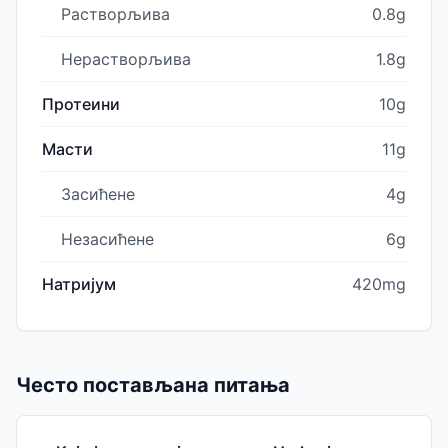
Растворљива
0.8g
Нерастворљива
1.8g
Протеини
10g
Масти
11g
Засићене
4g
Незасићене
6g
Натријум
420mg
Често постављана питања