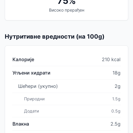
75%
Високо прерађен
Нутритивне вредности (на 100g)
Калорије
210 kcal
Угљени хидрати
18g
Шећери (укупно)
2g
Природни
1.5g
Додати
0.5g
Влакна
2.5g