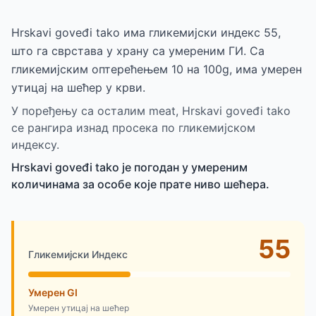
Hrskavi goveđi tako има гликемијски индекс 55,
што га сврстава у храну са умереним ГИ. Са
гликемијским оптерећењем 10 на 100g, има умерен
утицај на шећер у крви.
У поређењу са осталим meat, Hrskavi goveđi tako
се рангира изнад просека по гликемијском
индексу.
Hrskavi goveđi tako је погодан у умереним
количинама за особе које прате ниво шећера.
55
Гликемијски Индекс
Умерен GI
Умерен утицај на шећер