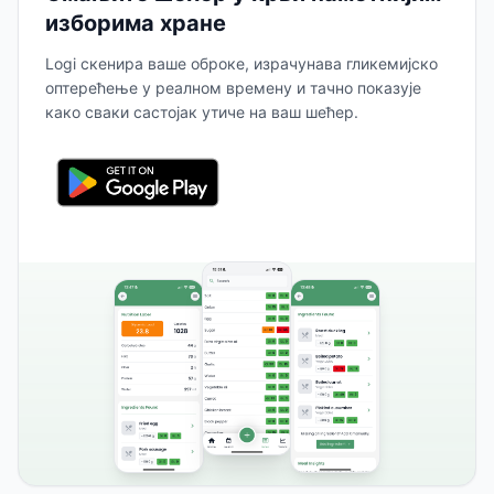
изборима хране
Logi скенира ваше оброке, израчунава гликемијско
оптерећење у реалном времену и тачно показује
како сваки састојак утиче на ваш шећер.