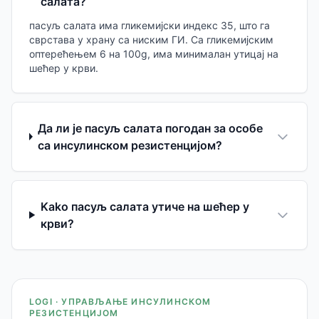
салата?
пасуљ салата има гликемијски индекс 35, што га
сврстава у храну са ниским ГИ. Са гликемијским
оптерећењем 6 на 100g, има минималан утицај на
шећер у крви.
Да ли је пасуљ салата погодан за особе
са инсулинском резистенцијом?
Kako пасуљ салата утиче на шећер у
крви?
LOGI · УПРАВЉАЊЕ ИНСУЛИНСКОМ
РЕЗИСТЕНЦИЈОМ