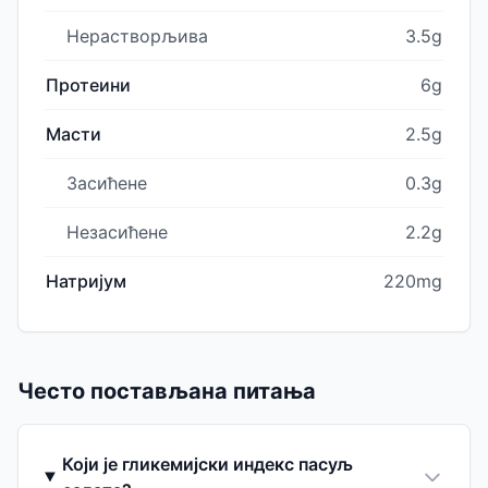
Нерастворљива
3.5g
Протеини
6g
Масти
2.5g
Засићене
0.3g
Незасићене
2.2g
Натријум
220mg
Често постављана питања
Који је гликемијски индекс пасуљ