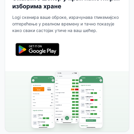
изборима хране
Logi скенира ваше оброке, израчунава гликемијско
оптерећење у реалном времену и тачно показује
како сваки састојак утиче на ваш шећер.