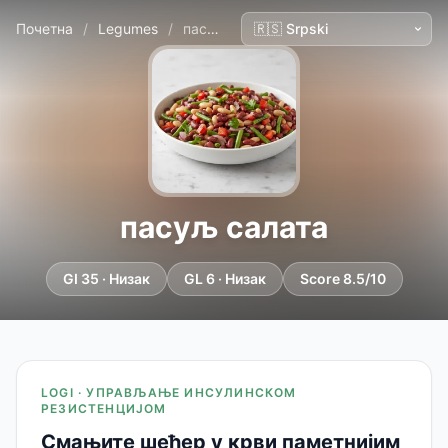
Почетна
/
Legumes
/
пасуљ салата
пасуљ салата
GI 35 · Низак
GL 6 · Низак
Score 8.5/10
LOGI · УПРАВЉАЊЕ ИНСУЛИНСКОМ
РЕЗИСТЕНЦИЈОМ
Смањите шећер у крви паметнијим