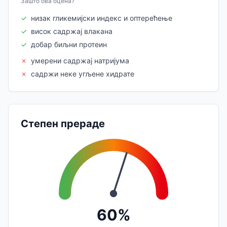
Зашто ова оцена?
✓
низак гликемијски индекс и оптерећење
✓
висок садржај влакана
✓
добар биљни протеин
✗
умерени садржај натријума
✗
садржи неке угљене хидрате
Степен прераде
60%