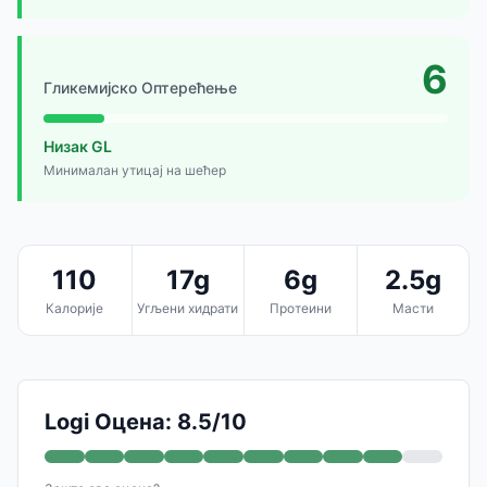
6
Гликемијско Оптерећење
Низак GL
Минималан утицај на шећер
110
17g
6g
2.5g
Калорије
Угљени хидрати
Протеини
Масти
Logi Оцена: 8.5/10