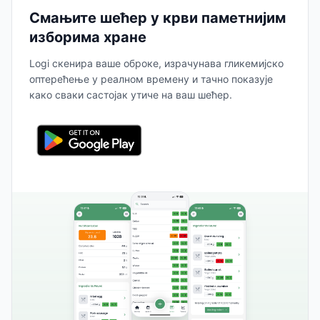
Смањите шећер у крви паметнијим
изборима хране
Logi скенира ваше оброке, израчунава гликемијско
оптерећење у реалном времену и тачно показује
како сваки састојак утиче на ваш шећер.