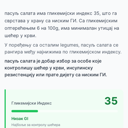
пасуљ салата има гликемијски индекс 35, што га
сврстава у храну са ниским ГИ. Са гликемијским
оптерећењем 6 на 100g, има минималан утицај на
шећер у крви.
У поређењу са осталим legumes, пасуљ салата се
рангира међу најнижима по гликемијском индексу.
пасуљ салата је добар избор за особе које
контролишу шећер у крви, инсулинску
резистенцију или прате дијету са ниским ГИ.
35
Гликемијски Индекс
Низак GI
Најбоље за контролу шећера