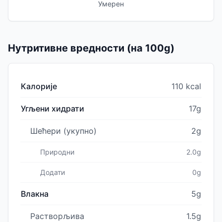
Умерен
Нутритивне вредности (на 100g)
Калорије
110 kcal
Угљени хидрати
17g
Шећери (укупно)
2g
Природни
2.0g
Додати
0g
Влакна
5g
Растворљива
1.5g