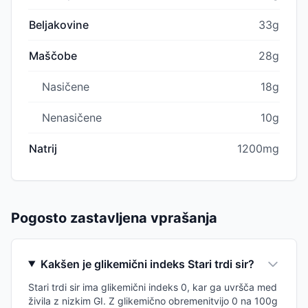
Beljakovine
33g
Maščobe
28g
Nasičene
18g
Nenasičene
10g
Natrij
1200mg
Pogosto zastavljena vprašanja
Kakšen je glikemični indeks Stari trdi sir?
Stari trdi sir ima glikemični indeks 0, kar ga uvršča med
živila z nizkim GI. Z glikemično obremenitvijo 0 na 100g