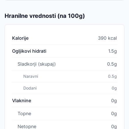
Hranilne vrednosti (na 100g)
Kalorije
390 kcal
Ogljikovi hidrati
1.5g
Sladkorji (skupaj)
0.5g
Naravni
0.5g
Dodani
0g
Vlaknine
0g
Topne
0g
Netopne
0g