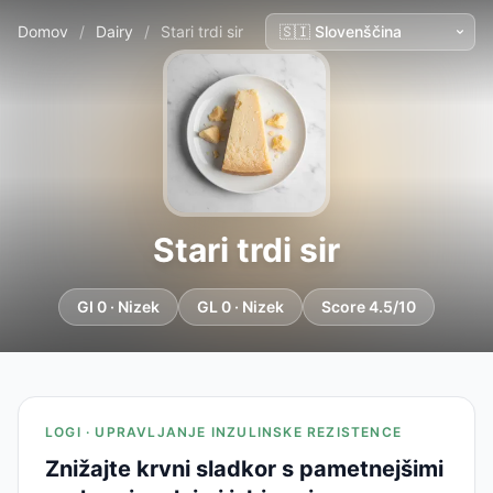
Domov
/
Dairy
/
Stari trdi sir
Stari trdi sir
GI 0 · Nizek
GL 0 · Nizek
Score 4.5/10
LOGI · UPRAVLJANJE INZULINSKE REZISTENCE
Znižajte krvni sladkor s pametnejšimi