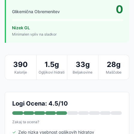
0
Glikemična Obremenitev
Nizek GL
Minimalen vpliv na sladkor
390
1.5g
33g
28g
Kalorije
Ogljikovi hidrati
Beljakovine
Maščobe
Logi Ocena: 4.5/10
Zakaj ta ocena?
✓
Zelo nizka vsebnost ogljikovih hidratov