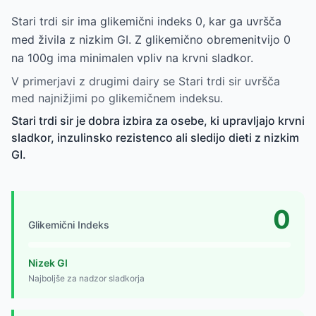
Stari trdi sir ima glikemični indeks 0, kar ga uvršča
med živila z nizkim GI. Z glikemično obremenitvijo 0
na 100g ima minimalen vpliv na krvni sladkor.
V primerjavi z drugimi dairy se Stari trdi sir uvršča
med najnižjimi po glikemičnem indeksu.
Stari trdi sir je dobra izbira za osebe, ki upravljajo krvni
sladkor, inzulinsko rezistenco ali sledijo dieti z nizkim
GI.
0
Glikemični Indeks
Nizek GI
Najboljše za nadzor sladkorja