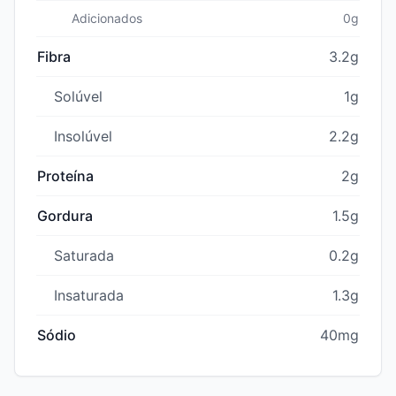
Adicionados
0g
Fibra
3.2g
Solúvel
1g
Insolúvel
2.2g
Proteína
2g
Gordura
1.5g
Saturada
0.2g
Insaturada
1.3g
Sódio
40mg