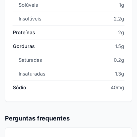
Solúveis
1g
Insolúveis
2.2g
Proteínas
2g
Gorduras
1.5g
Saturadas
0.2g
Insaturadas
1.3g
Sódio
40mg
Perguntas frequentes