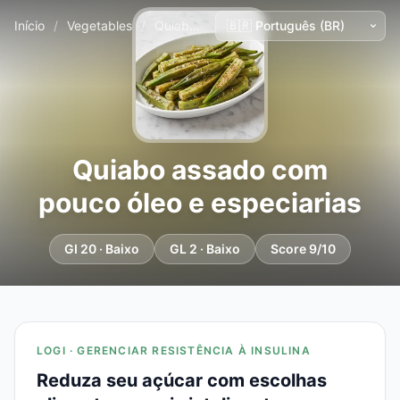
Início
/
Vegetables
/
Quiabo assado com pouco óleo e especiarias
Quiabo assado com
pouco óleo e especiarias
GI 20 · Baixo
GL 2 · Baixo
Score 9/10
LOGI · GERENCIAR RESISTÊNCIA À INSULINA
Reduza seu açúcar com escolhas