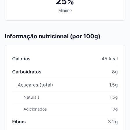
25%
Mínimo
Informação nutricional (por 100g)
Calorias
45 kcal
Carboidratos
8g
Açúcares (total)
1.5g
Naturais
1.5g
Adicionados
0g
Fibras
3.2g