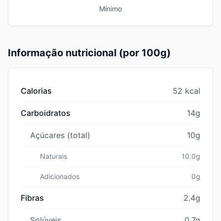
Mínimo
Informação nutricional (por 100g)
Calorias
52 kcal
Carboidratos
14g
Açúcares (total)
10g
Naturais
10.0g
Adicionados
0g
Fibras
2.4g
Solúveis
0.7g