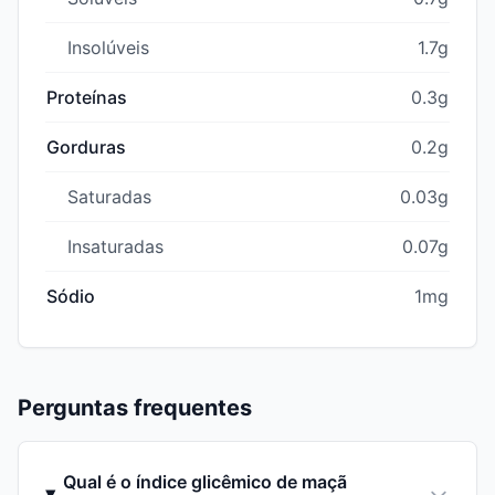
Insolúveis
1.7g
Proteínas
0.3g
Gorduras
0.2g
Saturadas
0.03g
Insaturadas
0.07g
Sódio
1mg
Perguntas frequentes
Qual é o índice glicêmico de maçã