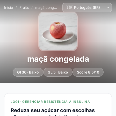
Início
/
Fruits
/
maçã congelada
maçã congelada
GI 36 · Baixo
GL 5 · Baixo
Score 8.5/10
LOGI · GERENCIAR RESISTÊNCIA À INSULINA
Reduza seu açúcar com escolhas