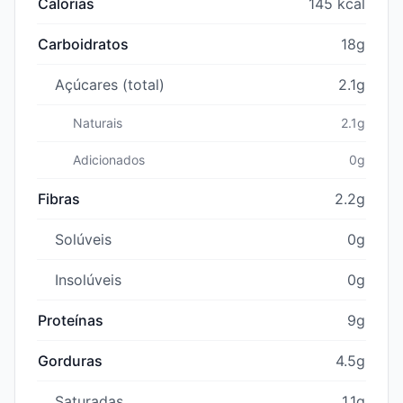
Calorias
145 kcal
Carboidratos
18g
Açúcares (total)
2.1g
Naturais
2.1g
Adicionados
0g
Fibras
2.2g
Solúveis
0g
Insolúveis
0g
Proteínas
9g
Gorduras
4.5g
Saturadas
1.1g