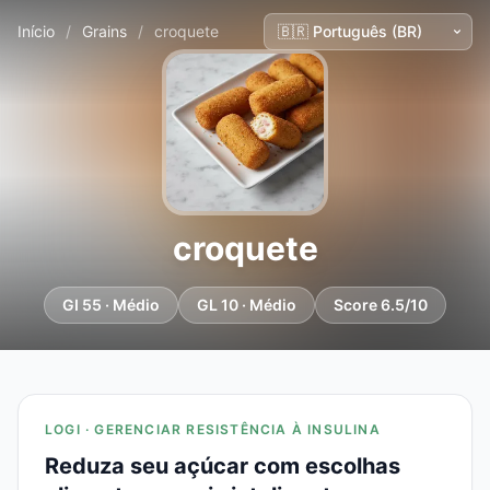
Início
/
Grains
/
croquete
croquete
GI 55 · Médio
GL 10 · Médio
Score 6.5/10
LOGI · GERENCIAR RESISTÊNCIA À INSULINA
Reduza seu açúcar com escolhas