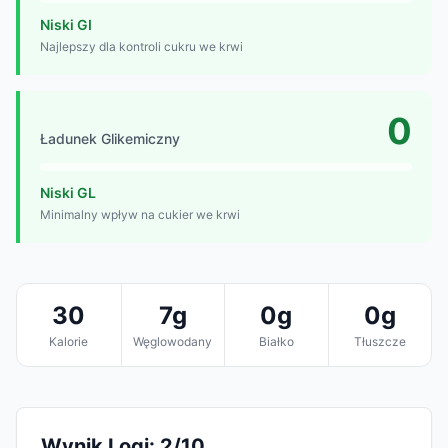
Niski GI
Najlepszy dla kontroli cukru we krwi
0
Ładunek Glikemiczny
Niski GL
Minimalny wpływ na cukier we krwi
30
7g
0g
0g
Kalorie
Węglowodany
Białko
Tłuszcze
Wynik Logi: 2/10