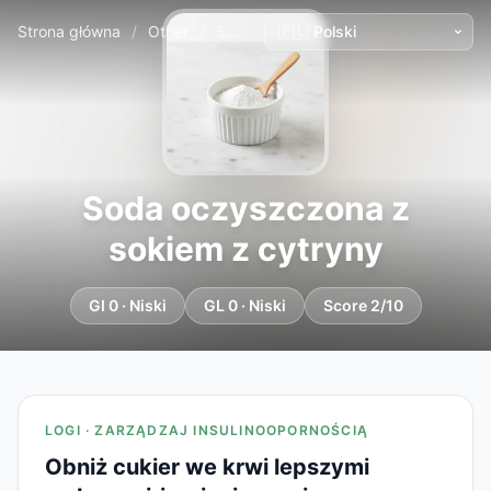
Strona główna
/
Other
/
Soda oczyszczona z sokiem z cytryny
Soda oczyszczona z
sokiem z cytryny
GI 0 · Niski
GL 0 · Niski
Score 2/10
LOGI · ZARZĄDZAJ INSULINOOPORNOŚCIĄ
Obniż cukier we krwi lepszymi