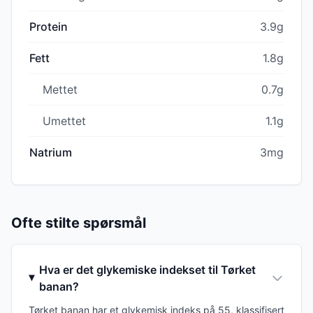
Protein
3.9g
Fett
1.8g
Mettet
0.7g
Umettet
1.1g
Natrium
3mg
Ofte stilte spørsmål
Hva er det glykemiske indekset til Tørket
banan?
Tørket banan har et glykemisk indeks på 55, klassifisert