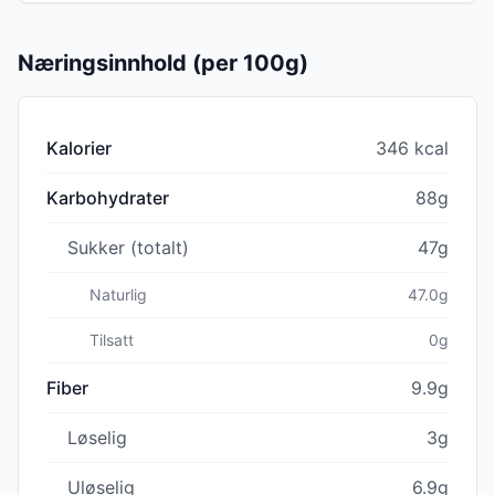
Næringsinnhold (per 100g)
Kalorier
346 kcal
Karbohydrater
88g
Sukker (totalt)
47g
Naturlig
47.0g
Tilsatt
0g
Fiber
9.9g
Løselig
3g
Uløselig
6.9g