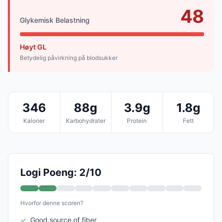
48
Glykemisk Belastning
Høyt GL
Betydelig påvirkning på blodsukker
346
88g
3.9g
1.8g
Kalorier
Karbohydrater
Protein
Fett
Logi Poeng: 2/10
Hvorfor denne scoren?
✓
Good source of fiber