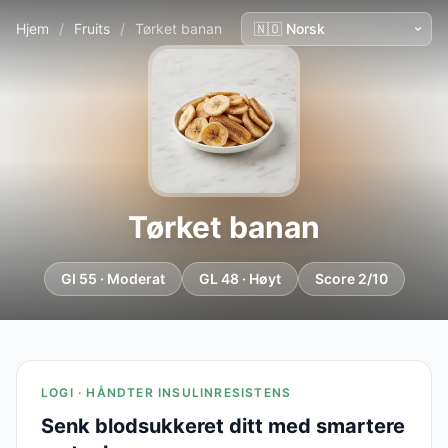
Hjem
/
Fruits
/
Tørket banan
Tørket banan
GI 55 · Moderat
GL 48 · Høyt
Score 2/10
LOGI · HÅNDTER INSULINRESISTENS
Senk blodsukkeret ditt med smartere