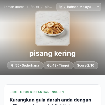
Laman utama
/
Fruits
/
pisang kering
pisang kering
GI 55 · Sederhana
GL 48 · Tinggi
Score 2/10
LOGI · URUS RINTANGAN INSULIN
Kurangkan gula darah anda dengan