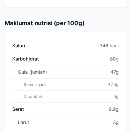
Maklumat nutrisi (per 100g)
Kalori
346 kcal
Karbohidrat
88g
Gula (jumlah)
47g
Semula jadi
47.0g
Ditambah
0g
Serat
9.9g
Larut
3g