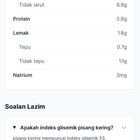
Tidak larut
6.9g
Protein
3.9g
Lemak
1.8g
Tepu
0.7g
Tidak tepu
1.1g
Natrium
3mg
Soalan Lazim
Apakah indeks glisemik pisang kering?
pisang kering mempunyai indeks glisemik 55,