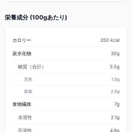
栄養成分 (100gあたり)
カロリー
350 kcal
炭水化物
30g
糖質（合計）
3.5g
天然
1.0g
添加
2.5g
食物繊維
7g
水溶性
2.1g
不溶性
4.9g