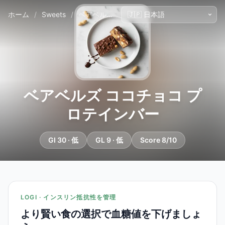
ホーム
/
Sweets
/
ベアベルズ ココチョコ プロテインバー
ベアベルズ ココチョコ プ
ロテインバー
GI 30 · 低
GL 9 · 低
Score 8/10
LOGI · インスリン抵抗性を管理
より賢い食の選択で血糖値を下げましょ