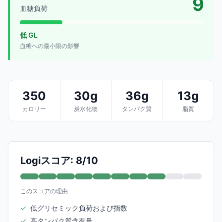
9
血糖負荷
低 GL
血糖への最小限の影響
350
30g
36g
13g
カロリー
炭水化物
タンパク質
脂質
Logiスコア: 8/10
このスコアの理由
✓
低グリセミック負荷および指数
✓
高タンパク質含有量