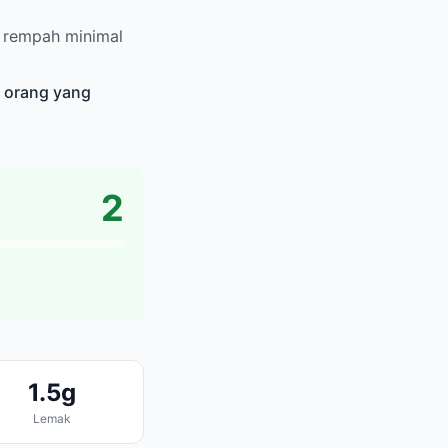
 rempah minimal
k orang yang
2
1.5g
Lemak