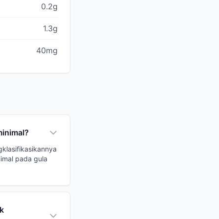
0.2g
1.3g
40mg
minimal?
klasifikasikannya
imal pada gula
k