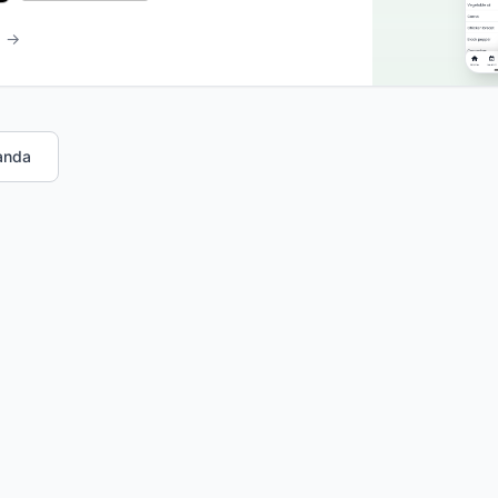
b →
anda