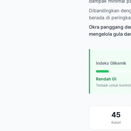
dampak minimal pa
Dibandingkan deng
berada di peringka
Okra panggang den
mengelola gula dara
Indeks Glikemik
Rendah GI
Terbaik untuk kontrol
45
Kalori