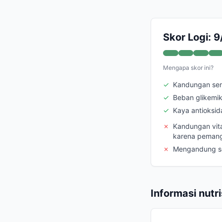
Skor Logi: 9
Mengapa skor ini?
✓
Kandungan sera
✓
Beban glikemi
✓
Kaya antioksid
✗
Kandungan vita
karena peman
✗
Mengandung se
Informasi nutri