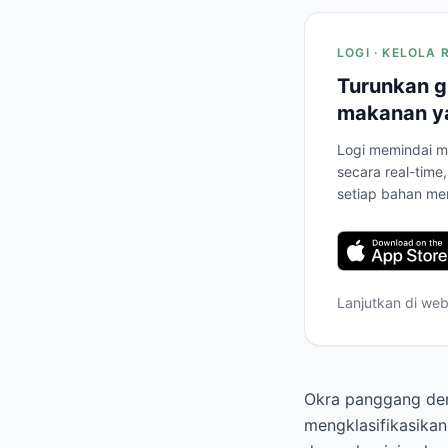
LOGI · KELOLA 
Turunkan g
makanan ya
Logi memindai m
secara real-tim
setiap bahan me
Lanjutkan di we
Okra panggang den
mengklasifikasika