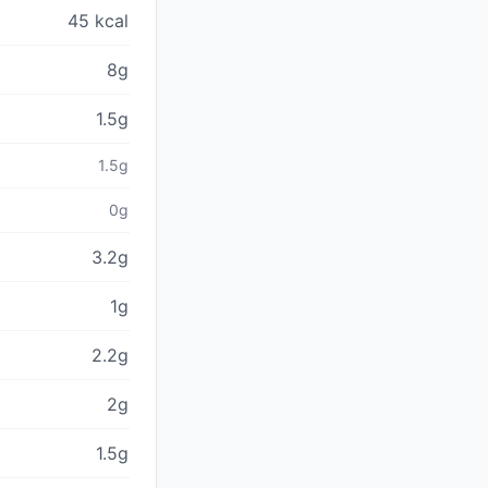
45 kcal
8g
1.5g
1.5g
0g
3.2g
1g
2.2g
2g
1.5g