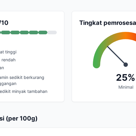
/10
Tingkat pemroses
t tinggi
k rendah
an
25%
min sedikit berkurang
ggangan
Minimal
dikit minyak tambahan
si (per 100g)