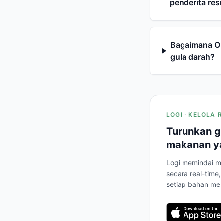
penderita res
Bagaimana O
gula darah?
LOGI · KELOLA 
Turunkan g
makanan ya
Logi memindai m
secara real-tim
setiap bahan me