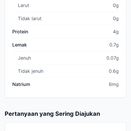
Larut
0g
Tidak larut
0g
Protein
4g
Lemak
0.7g
Jenuh
0.07g
Tidak jenuh
0.6g
Natrium
6mg
Pertanyaan yang Sering Diajukan