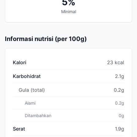
5%
Minimal
Informasi nutrisi (per 100g)
Kalori
23 kcal
Karbohidrat
2.1g
Gula (total)
0.2g
Alami
0.2g
Ditambahkan
0g
Serat
1.9g