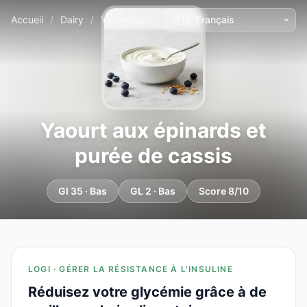
Accueil
/
Dairy
/
Yaourt aux épinards et purée de cassis
Yaourt aux épinards et
purée de cassis
GI 35 · Bas
GL 2 · Bas
Score 8/10
LOGI · GÉRER LA RÉSISTANCE À L'INSULINE
Réduisez votre glycémie grâce à de