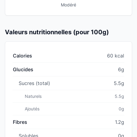
Modéré
Valeurs nutritionnelles (pour 100g)
Calories
60 kcal
Glucides
6g
Sucres (total)
5.5g
Naturels
5.5g
Ajoutés
0g
Fibres
1.2g
Solubles
0g