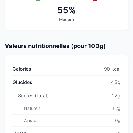
55%
Modéré
Valeurs nutritionnelles (pour 100g)
Calories
90 kcal
Glucides
4.5g
Sucres (total)
1.2g
Naturels
1.2g
Ajoutés
0g