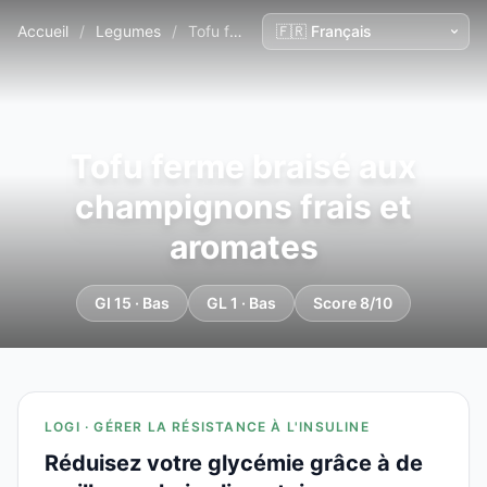
Accueil
/
Legumes
/
Tofu ferme braisé aux champignons frais et aromates
Tofu ferme braisé aux
champignons frais et
aromates
GI 15 · Bas
GL 1 · Bas
Score 8/10
LOGI · GÉRER LA RÉSISTANCE À L'INSULINE
Réduisez votre glycémie grâce à de