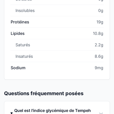
Insolubles
0g
Protéines
19g
Lipides
10.8g
Saturés
2.2g
Insaturés
8.6g
Sodium
9mg
Questions fréquemment posées
Quel est l'indice glycémique de Tempeh