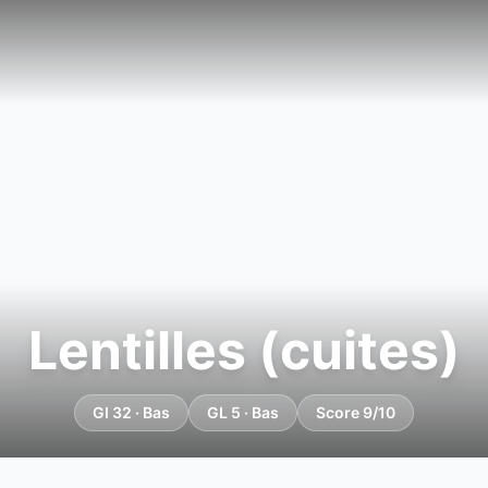
Lentilles (cuites)
GI 32 · Bas
GL 5 · Bas
Score 9/10