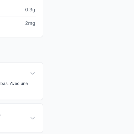
0.3g
2mg
G bas. Avec une
à