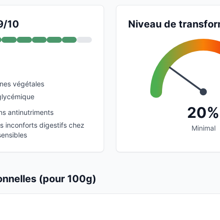
9/10
Niveau de transfor
ines végétales
glycémique
20%
ns antinutriments
s inconforts digestifs chez
Minimal
sensibles
ionnelles (pour 100g)