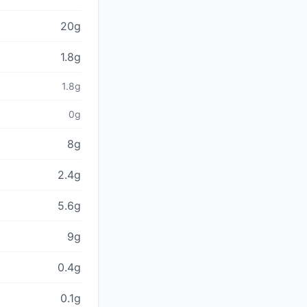
20g
1.8g
1.8g
0g
8g
2.4g
5.6g
9g
0.4g
0.1g