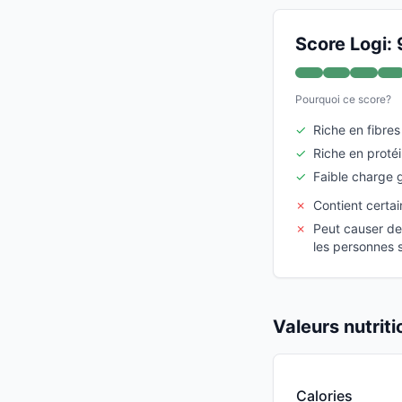
Score Logi: 
Pourquoi ce score?
✓
Riche en fibres
✓
Riche en proté
✓
Faible charge 
✗
Contient certai
✗
Peut causer de
les personnes 
Valeurs nutrit
Calories