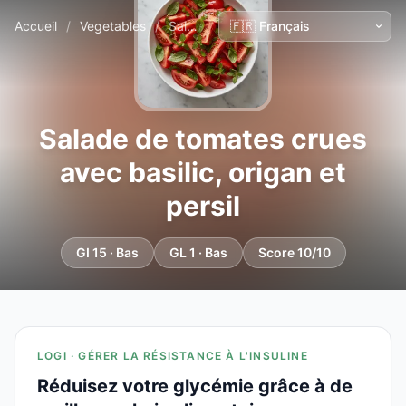
Accueil
/
Vegetables
/
Salade de tomates crues avec basilic, origan et persil
Salade de tomates crues
avec basilic, origan et
persil
GI 15 · Bas
GL 1 · Bas
Score 10/10
LOGI · GÉRER LA RÉSISTANCE À L'INSULINE
Réduisez votre glycémie grâce à de