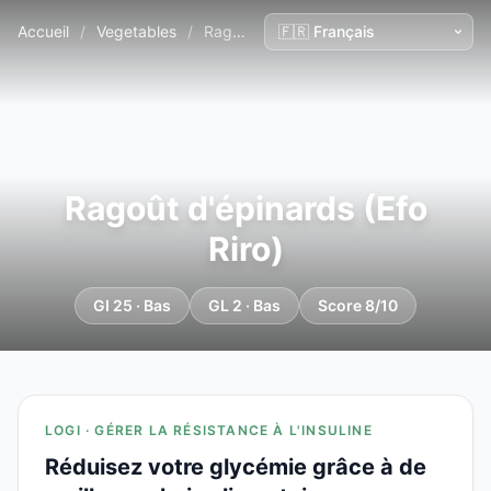
Accueil
/
Vegetables
/
Ragoût d'épinards (Efo Riro)
Ragoût d'épinards (Efo
Riro)
GI 25 · Bas
GL 2 · Bas
Score 8/10
LOGI · GÉRER LA RÉSISTANCE À L'INSULINE
Réduisez votre glycémie grâce à de