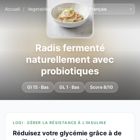
Accueil
/
Vegetables
/
Radis fermenté naturellement avec probiotiques
Radis fermenté
naturellement avec
probiotiques
GI 15 · Bas
GL 1 · Bas
Score 8/10
LOGI · GÉRER LA RÉSISTANCE À L'INSULINE
Réduisez votre glycémie grâce à de