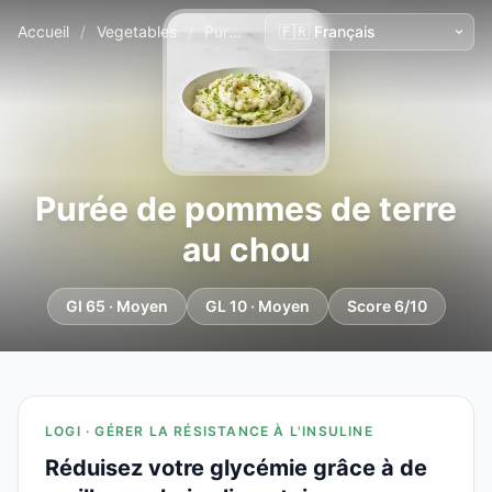
Accueil
/
Vegetables
/
Purée de pommes de terre au chou
Purée de pommes de terre
au chou
GI 65 · Moyen
GL 10 · Moyen
Score 6/10
LOGI · GÉRER LA RÉSISTANCE À L'INSULINE
Réduisez votre glycémie grâce à de