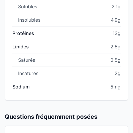
Solubles
2.1g
Insolubles
4.9g
Protéines
13g
Lipides
2.5g
Saturés
0.5g
Insaturés
2g
Sodium
5mg
Questions fréquemment posées