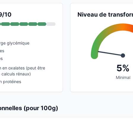
9/10
Niveau de transfor
arge glycémique
ies
es
5%
en oxalates (peut être
 calculs rénaux)
Minimal
n protéines
ionnelles (pour 100g)