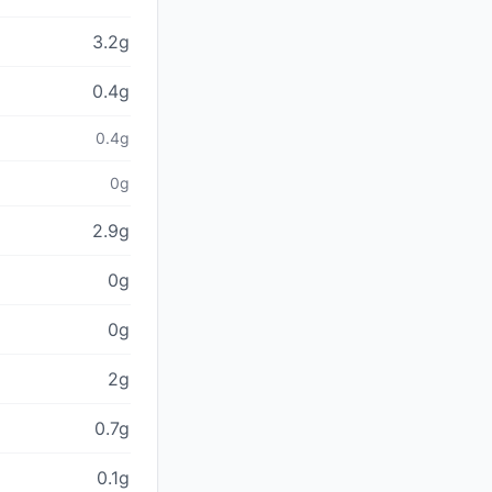
3.2g
0.4g
0.4g
0g
2.9g
0g
0g
2g
0.7g
0.1g