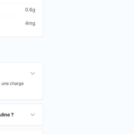
0.6g
4mg
c une charge
uline ?