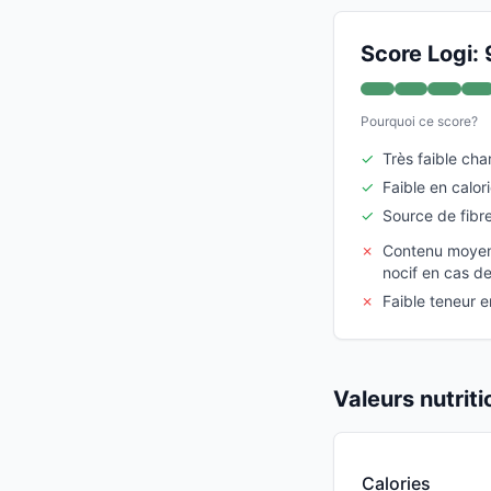
Score Logi: 
Pourquoi ce score?
✓
Très faible ch
✓
Faible en calor
✓
Source de fibr
✗
Contenu moyen 
nocif en cas de
✗
Faible teneur e
Valeurs nutrit
Calories