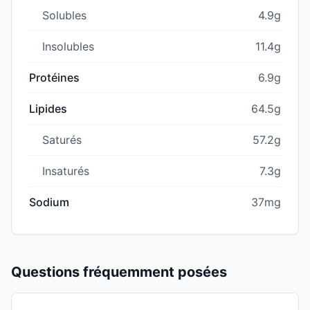
Solubles
4.9g
Insolubles
11.4g
Protéines
6.9g
Lipides
64.5g
Saturés
57.2g
Insaturés
7.3g
Sodium
37mg
Questions fréquemment posées