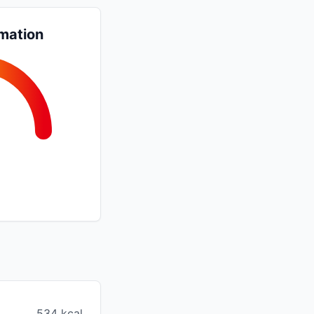
mation
534 kcal