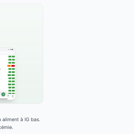
 aliment à IG bas.
cémie.