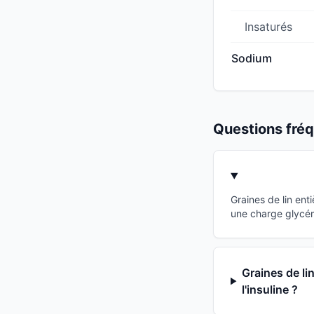
Insaturés
Sodium
Questions fr
Graines de lin ent
une charge glycém
Graines de li
l'insuline ?