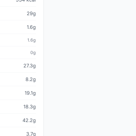
29g
1.6g
1.6g
0g
27.3g
8.2g
19.1g
18.3g
42.2g
3.7g