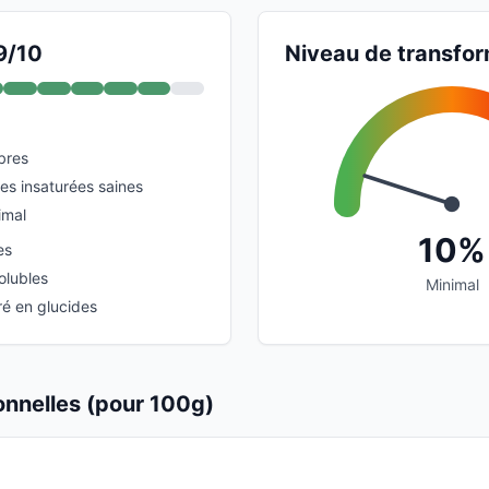
9/10
Niveau de transfor
ibres
es insaturées saines
imal
10%
es
olubles
Minimal
é en glucides
ionnelles (pour 100g)