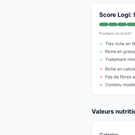
Score Logi: 
Pourquoi ce score?
✓
Très riche en f
✓
Riche en graiss
✓
Traitement min
✗
Riche en calori
✗
Pas de fibres s
✗
Contenu modér
Valeurs nutrit
Calories