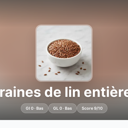
raines de lin entièr
GI 0 · Bas
GL 0 · Bas
Score 9/10