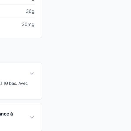
36g
30mg
 à IG bas. Avec
ance à