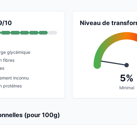
9/10
Niveau de transfor
arge glycémique
n fibres
ies
5%
tement inconnu
n protéines
Minimal
ionnelles (pour 100g)