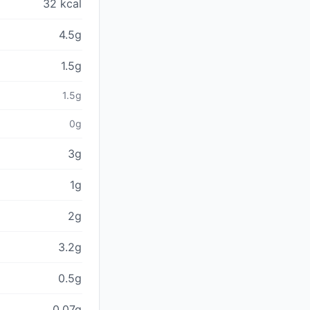
32 kcal
4.5g
1.5g
1.5g
0g
3g
1g
2g
3.2g
0.5g
0.07g