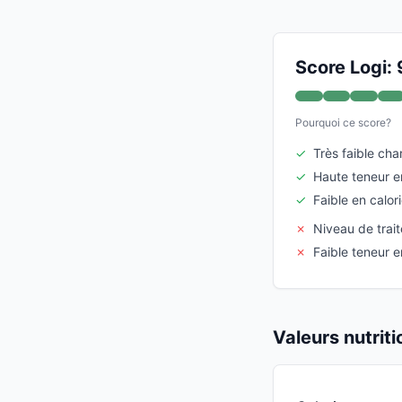
Score Logi: 
Pourquoi ce score?
✓
Très faible ch
✓
Haute teneur e
✓
Faible en calor
✗
Niveau de trai
✗
Faible teneur e
Valeurs nutrit