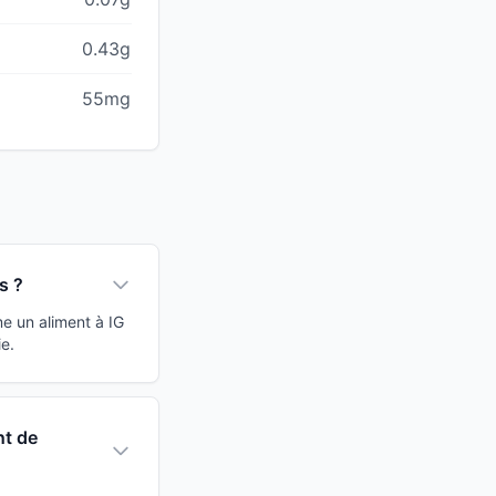
0.43g
55mg
s ?
e un aliment à IG
e.
nt de