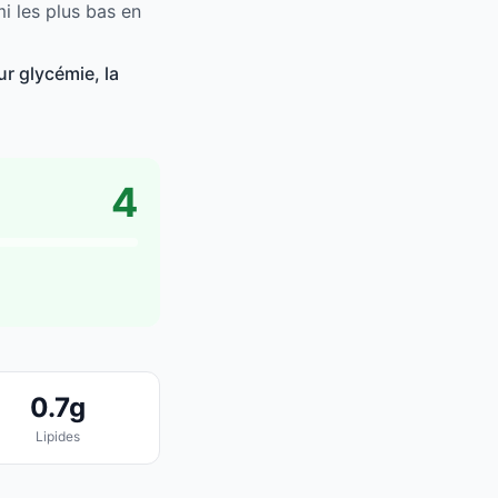
i les plus bas en
r glycémie, la
4
0.7g
Lipides