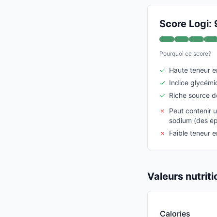
Score Logi: 
Pourquoi ce score?
✓
Haute teneur e
✓
Indice glycémi
✓
Riche source d
✗
Peut contenir 
sodium (des ép
✗
Faible teneur e
Valeurs nutrit
Calories