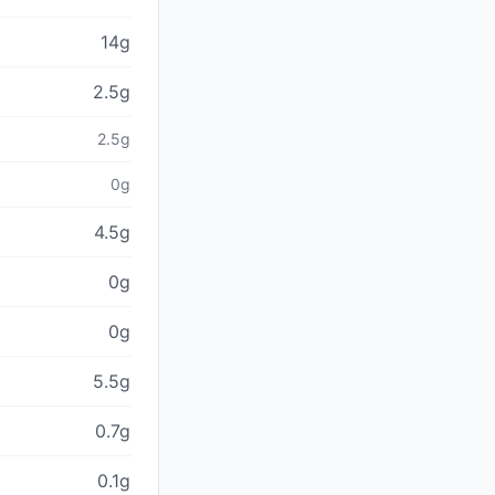
14g
2.5g
2.5g
0g
4.5g
0g
0g
5.5g
0.7g
0.1g