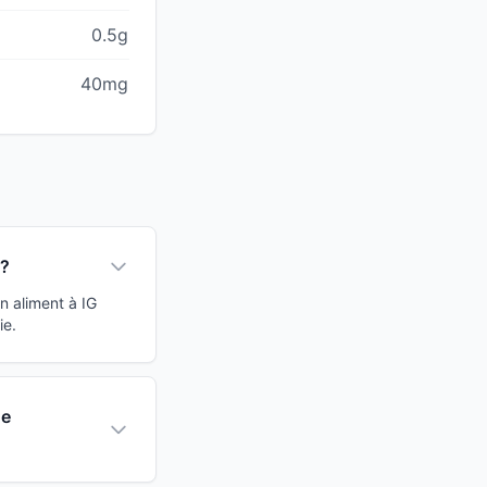
0.5g
40mg
 ?
n aliment à IG
ie.
de