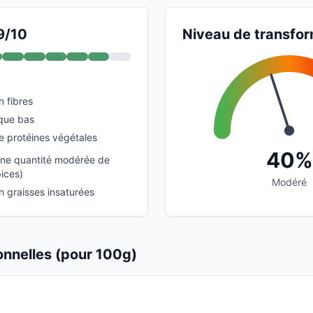
9/10
Niveau de transfor
n fibres
que bas
e protéines végétales
40%
une quantité modérée de
ices)
Modéré
n graisses insaturées
ionnelles (pour 100g)