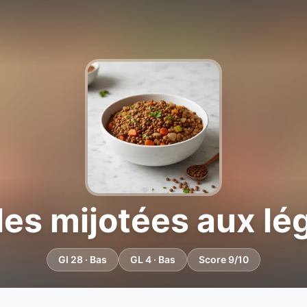
lles mijotées aux l
GI 28 · Bas
GL 4 · Bas
Score 9/10