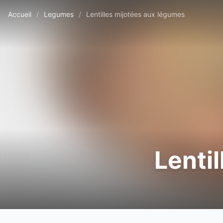
Accueil
/
Legumes
/
Lentilles mijotées aux légumes
Lenti