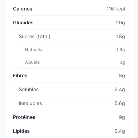
Calories
116 kcal
Glucides
20g
Sucres (total)
1.8g
Naturels
1.8g
Ajoutés
0g
Fibres
8g
Solubles
2.4g
Insolubles
5.6g
Protéines
9g
Lipides
0.4g