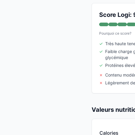
Score Logi: 
Pourquoi ce score?
✓
Très haute tene
✓
Faible charge 
glycémique
✓
Protéines élevé
✗
Contenu modér
✗
Légèrement den
Valeurs nutrit
Calories