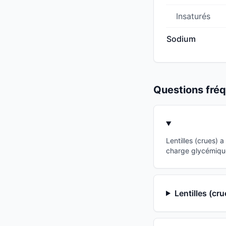
Insaturés
Sodium
Questions fr
Lentilles (crues) 
charge glycémique
Lentilles (cr