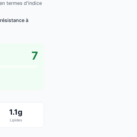
 en termes d'indice
 résistance à
7
1.1g
Lipides