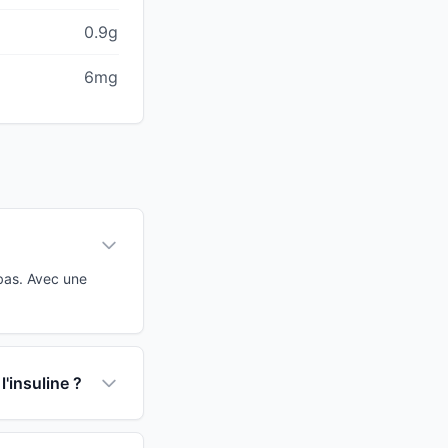
0.9g
6mg
 bas. Avec une
l'insuline ?