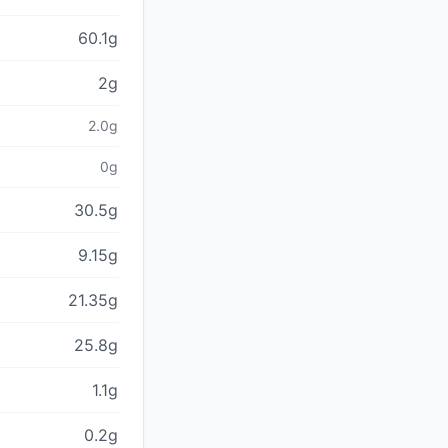
60.1g
2g
2.0g
0g
30.5g
9.15g
21.35g
25.8g
1.1g
0.2g