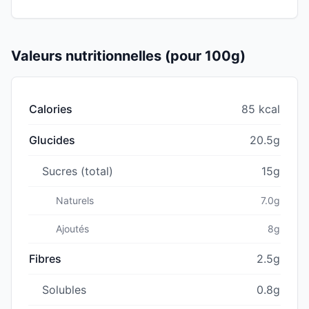
Valeurs nutritionnelles (pour 100g)
Calories
85 kcal
Glucides
20.5g
Sucres (total)
15g
Naturels
7.0g
Ajoutés
8g
Fibres
2.5g
Solubles
0.8g