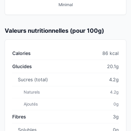
Minimal
Valeurs nutritionnelles (pour 100g)
Calories
86 kcal
Glucides
20.1g
Sucres (total)
4.2g
Naturels
4.2g
Ajoutés
0g
Fibres
3g
Solubles
0g