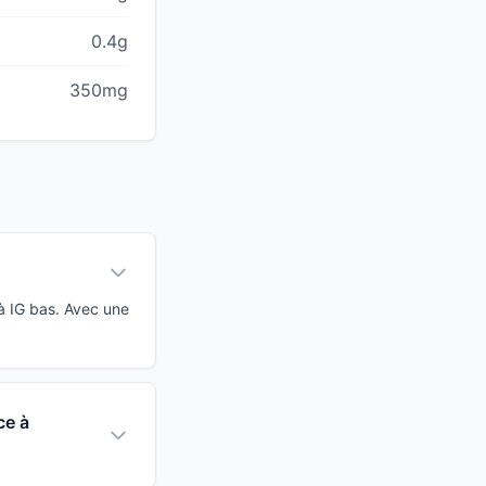
0.4g
350mg
à IG bas. Avec une
ce à