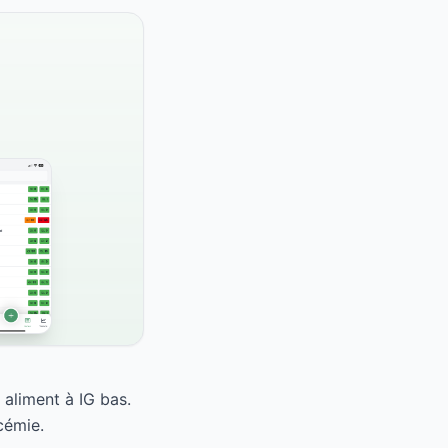
 aliment à IG bas.
cémie.