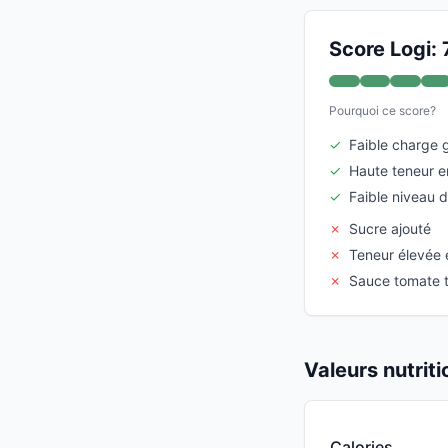
Score Logi: 
Pourquoi ce score?
✓
Faible charge 
✓
Haute teneur e
✓
Faible niveau 
✗
Sucre ajouté
✗
Teneur élevée
✗
Sauce tomate 
Valeurs nutrit
Calories