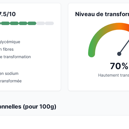
7.5/10
Niveau de transfor
glycémique
n fibres
de transformation
70%
 en sodium
Hautement tran
transformée
ionnelles (pour 100g)