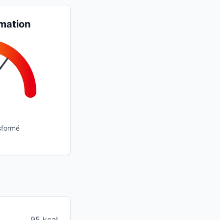
mation
sformé
95 kcal