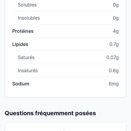
Solubles
0g
Insolubles
0g
Protéines
4g
Lipides
0.7g
Saturés
0.07g
Insaturés
0.6g
Sodium
6mg
Questions fréquemment posées