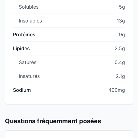
Solubles
5g
Insolubles
13g
Protéines
9g
Lipides
2.5g
Saturés
0.4g
Insaturés
2.1g
Sodium
400mg
Questions fréquemment posées