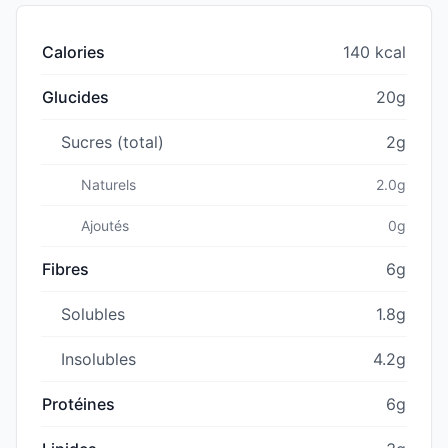
Calories
140 kcal
Glucides
20g
Sucres (total)
2g
Naturels
2.0g
Ajoutés
0g
Fibres
6g
Solubles
1.8g
Insolubles
4.2g
Protéines
6g