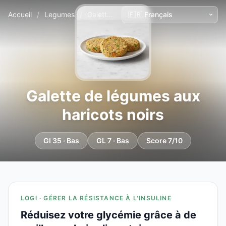
Accueil
/
Legumes
/
Galette de légumes aux haricots noirs
Galette de légumes aux
haricots noirs
GI 35 · Bas
GL 7 · Bas
Score 7/10
LOGI · GÉRER LA RÉSISTANCE À L'INSULINE
Réduisez votre glycémie grâce à de